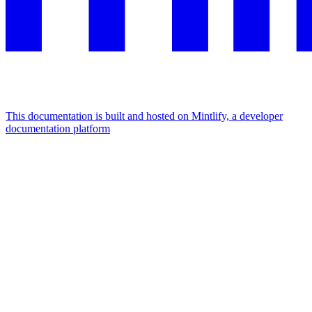
This documentation is built and hosted on Mintlify, a developer
documentation platform
Assistant
Responses
are
generated
using
AI
and
may
contain
mistakes.