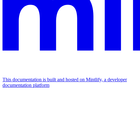
This documentation is built and hosted on Mintlify, a developer
documentation platform
Assistant
Responses
are
generated
using