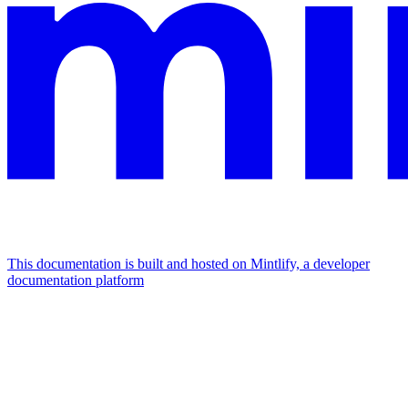
This documentation is built and hosted on Mintlify, a developer
documentation platform
Assistant
Responses
are