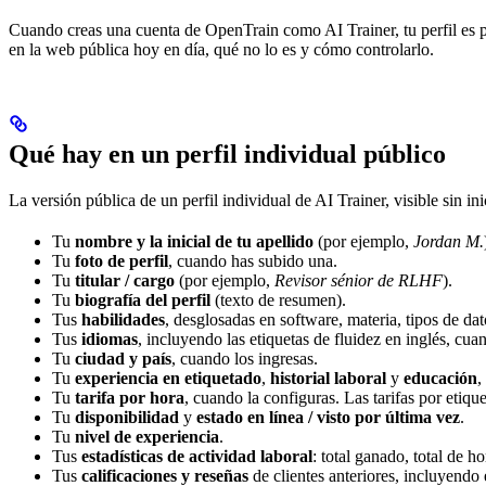
Cuando creas una cuenta de OpenTrain como AI Trainer, tu perfil es p
en la web pública hoy en día, qué no lo es y cómo controlarlo.
Qué hay en un perfil individual público
La versión pública de un perfil individual de AI Trainer, visible sin ini
Tu
nombre y la inicial de tu apellido
(por ejemplo,
Jordan M.
Tu
foto de perfil
, cuando has subido una.
Tu
titular / cargo
(por ejemplo,
Revisor sénior de RLHF
).
Tu
biografía del perfil
(texto de resumen).
Tus
habilidades
, desglosadas en software, materia, tipos de dat
Tus
idiomas
, incluyendo las etiquetas de fluidez en inglés, cua
Tu
ciudad y país
, cuando los ingresas.
Tu
experiencia en etiquetado
,
historial laboral
y
educación
,
Tu
tarifa por hora
, cuando la configuras. Las tarifas por eti
Tu
disponibilidad
y
estado en línea / visto por última vez
.
Tu
nivel de experiencia
.
Tus
estadísticas de actividad laboral
: total ganado, total de h
Tus
calificaciones y reseñas
de clientes anteriores, incluyendo e