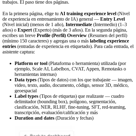
trabajos. El paso tiene dos páginas.
En la primera página, elige tu
AI training experience level
(Nivel
de experiencia en entrenamiento de IA) general —
Entry Level
(Nivel inicial) (menos de 1 año),
Intermediate
(Intermedio) (1–3
años) o
Expert
(Experto) (más de 3 años). En la segunda página,
escribes un breve
Profile (Perfil) Overview
(Resumen del perfil)
(mínimo 150 caracteres) y agregas una o más
labeling experience
entries
(entradas de experiencia en etiquetado). Para cada entrada, el
asistente captura:
Platform or tool
(Plataforma o herramienta) utilizada (por
ejemplo, Scale AI, Labelbox, CVAT, Appen, Remotasks o
herramientas internas)
Data types
(Tipos de datos) con los que trabajaste — imagen,
video, texto, audio, documento, código, sensor 3D, médico,
geoespacial
Label types
(Tipos de etiquetas) que realizaste — cuadro
delimitador (bounding box), polígono, segmentación,
clasificación, NER, RLHF, fine-tuning, SFT, red-teaming,
transcripción, evaluación/calificación y más
Duration and dates
(Duración y fechas)