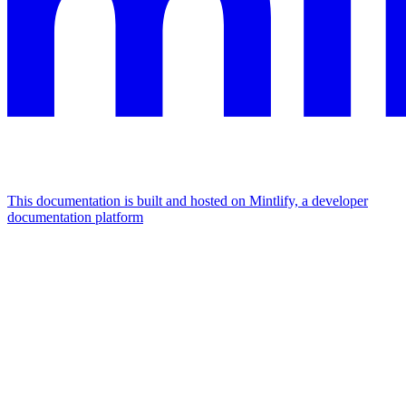
This documentation is built and hosted on Mintlify, a developer
documentation platform
Assistant
Responses
are
generated
using
AI
and