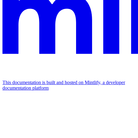
This documentation is built and hosted on Mintlify, a developer
documentation platform
Assistant
Responses
are
generated