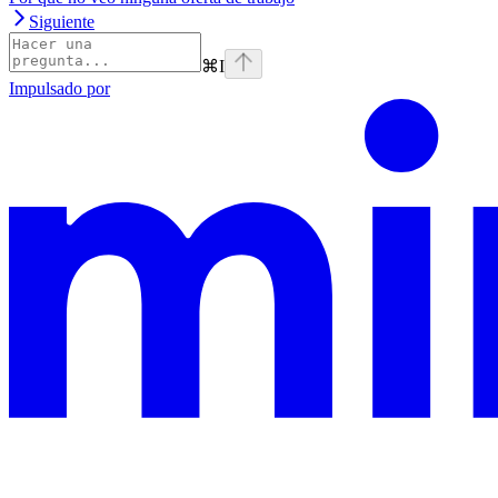
Siguiente
⌘
I
Impulsado por