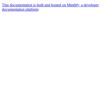
This documentation is built and hosted on Mintlify, a developer
documentation platform
Assistant
Responses
are
generated
using
AI
and
may
contain
mistakes.