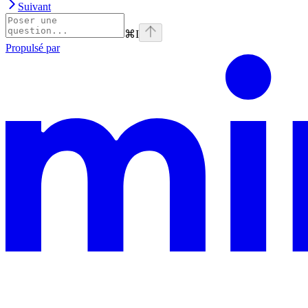
Suivant
⌘
I
Propulsé par