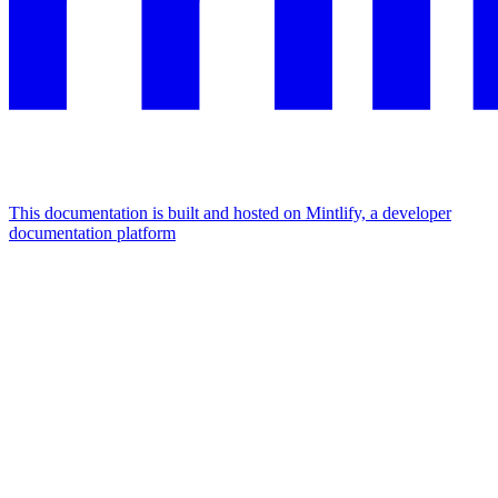
This documentation is built and hosted on Mintlify, a developer
documentation platform
Assistant
Responses
are
generated
using
AI
and
may
contain