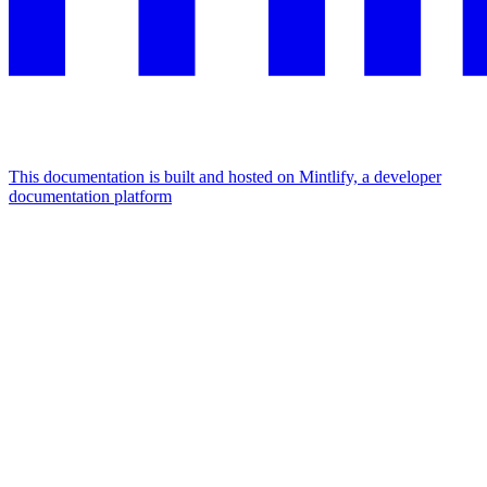
This documentation is built and hosted on Mintlify, a developer
documentation platform
Assistant
Responses
are
generated
using
AI
and
may
contain
mistakes.