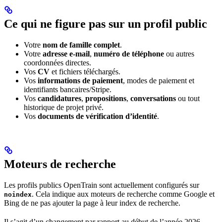
Ce qui ne figure pas sur un profil public
Votre
nom de famille complet
.
Votre
adresse e-mail
,
numéro de téléphone
ou autres
coordonnées directes.
Vos
CV
et fichiers téléchargés.
Vos
informations de paiement
, modes de paiement et
identifiants bancaires/Stripe.
Vos
candidatures
,
propositions
,
conversations
ou tout
historique de projet privé.
Vos
documents de vérification d’identité
.
Moteurs de recherche
Les profils publics OpenTrain sont actuellement configurés sur
. Cela indique aux moteurs de recherche comme Google et
noindex
Bing de ne pas ajouter la page à leur index de recherche.
Il s’agit d’un changement par rapport au début de l’année 2026,