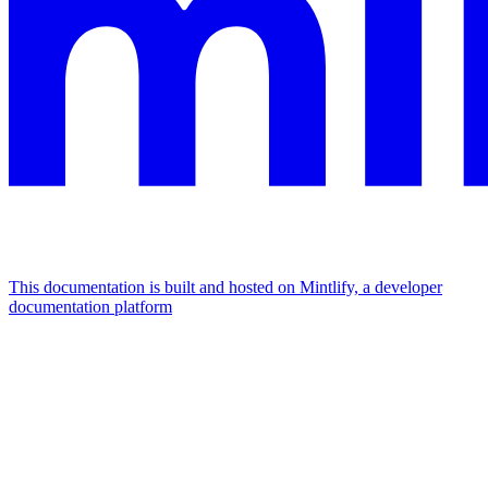
This documentation is built and hosted on Mintlify, a developer
documentation platform
Assistant
Responses
are
generated
using