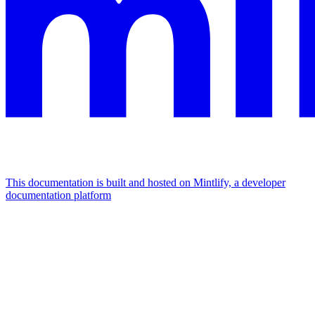
This documentation is built and hosted on Mintlify, a developer
documentation platform
Assistant
Responses
are
generated
using