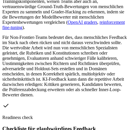
Trainingskomponenten, weisen Teams aber auch an,
vertrauenswürdige Ground-Truth-Bewertungen von menschlichen
Experten zu sammeln und Grader-Hacking zu erkennen, indem sie
die Bewertungen der Modellbewerter mit menschlichen
Expertenbewertungen vergleichen (
OpenAI graders
,
reinforcement
fine-tuning
).
Für Non-Frontier-Teams bedeutet dies, dass menschliches Feedback
im Stack nach oben rücken und nicht daraus verschwinden sollte.
Die wertvollste Arbeit wird nun von menschlichen Spezialisten
geleistet, die Rubriken und Konstitutionen schreiben oder
genehmigen, Evaluatoren anhand schwieriger Fälle kalibrieren,
Unstimmigkeiten zwischen Richtern und Richtlinien überprüfen,
adversarielle und Holdout-Sets erstellen und in Domänen
entscheiden, in denen Korrektheit spärlich, multiobjektiv oder
sicherheitskritisch ist. KI-Feedback kann dann die repetitive Arbeit
dazwischen erledigen: Kritiken generieren, Kandidaten bewerten,
die Präferenzabdeckung erweitern oder als schneller Inner-Loop-
Bewerter dienen.
Readiness check
Checkliste für glaubwürdiges Feedback