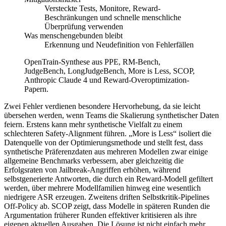
Versteckte Tests, Monitore, Reward-
Beschränkungen und schnelle menschliche
Überprüfung verwenden
Was menschengebunden bleibt
Erkennung und Neudefinition von Fehlerfällen
OpenTrain-Synthese aus PPE, RM-Bench,
JudgeBench, LongJudgeBench, More is Less, SCOP,
Anthropic Claude 4 und Reward-Overoptimization-
Papern.
Zwei Fehler verdienen besondere Hervorhebung, da sie leicht
übersehen werden, wenn Teams die Skalierung synthetischer Daten
feiern. Erstens kann mehr synthetische Vielfalt zu einem
schlechteren Safety-Alignment führen. „More is Less“ isoliert die
Datenquelle von der Optimierungsmethode und stellt fest, dass
synthetische Präferenzdaten aus mehreren Modellen zwar einige
allgemeine Benchmarks verbessern, aber gleichzeitig die
Erfolgsraten von Jailbreak-Angriffen erhöhen, während
selbstgenerierte Antworten, die durch ein Reward-Modell gefiltert
werden, über mehrere Modellfamilien hinweg eine wesentlich
niedrigere ASR erzeugen. Zweitens driften Selbstkritik-Pipelines
Off-Policy ab. SCOP zeigt, dass Modelle in späteren Runden die
Argumentation früherer Runden effektiver kritisieren als ihre
eigenen aktuellen Ausgaben. Die Lösung ist nicht einfach mehr