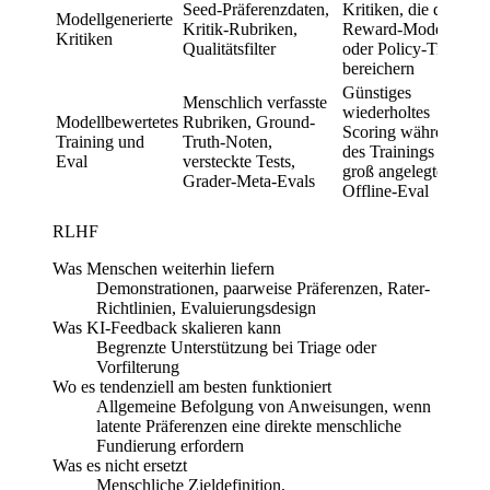
Seed-Präferenzdaten,
Kritiken, die das
Modellgenerierte
Kritik-Rubriken,
Reward-Model-
Kritiken
Qualitätsfilter
oder Policy-Training
bereichern
Günstiges
Menschlich verfasste
wiederholtes
Modellbewertetes
Rubriken, Ground-
Scoring während
Training und
Truth-Noten,
des Trainings oder
Eval
versteckte Tests,
groß angelegtes
Grader-Meta-Evals
Offline-Eval
RLHF
Was Menschen weiterhin liefern
Demonstrationen, paarweise Präferenzen, Rater-
Richtlinien, Evaluierungsdesign
Was KI-Feedback skalieren kann
Begrenzte Unterstützung bei Triage oder
Vorfilterung
Wo es tendenziell am besten funktioniert
Allgemeine Befolgung von Anweisungen, wenn
latente Präferenzen eine direkte menschliche
Fundierung erfordern
Was es nicht ersetzt
Menschliche Zieldefinition,