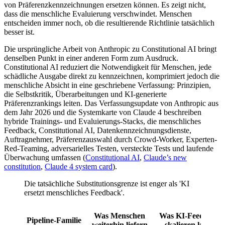
von Präferenzkennzeichnungen ersetzen können. Es zeigt nicht,
dass die menschliche Evaluierung verschwindet. Menschen
entscheiden immer noch, ob die resultierende Richtlinie tatsächlich
besser ist.
Die ursprüngliche Arbeit von Anthropic zu Constitutional AI bringt
denselben Punkt in einer anderen Form zum Ausdruck.
Constitutional AI reduziert die Notwendigkeit für Menschen, jede
schädliche Ausgabe direkt zu kennzeichnen, komprimiert jedoch die
menschliche Absicht in eine geschriebene Verfassung: Prinzipien,
die Selbstkritik, Überarbeitungen und KI-generierte
Präferenzrankings leiten. Das Verfassungsupdate von Anthropic aus
dem Jahr 2026 und die Systemkarte von Claude 4 beschreiben
hybride Trainings- und Evaluierungs-Stacks, die menschliches
Feedback, Constitutional AI, Datenkennzeichnungsdienste,
Auftragnehmer, Präferenzauswahl durch Crowd-Worker, Experten-
Red-Teaming, adversarielles Testen, versteckte Tests und laufende
Überwachung umfassen (
Constitutional AI
,
Claude’s new
constitution
,
Claude 4 system card
).
Die tatsächliche Substitutionsgrenze ist enger als 'KI
ersetzt menschliches Feedback'.
Was Menschen
Was KI-Feedback
Pipeline-Familie
weiterhin liefern
skalieren kann