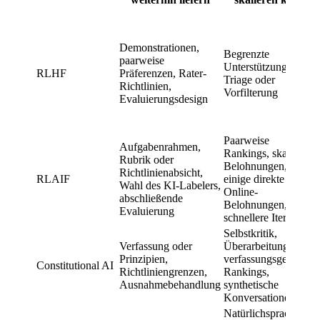
Demonstrationen,
Begrenzte
paarweise
Unterstützung bei
RLHF
Präferenzen, Rater-
Triage oder
Richtlinien,
Vorfilterung
Evaluierungsdesign
Paarweise
Aufgabenrahmen,
Rankings, skalare
Rubrik oder
Belohnungen,
Richtlinienabsicht,
RLAIF
einige direkte
Wahl des KI-Labelers,
Online-
abschließende
Belohnungen,
Evaluierung
schnellere Iteration
Selbstkritik,
Verfassung oder
Überarbeitungen,
Prinzipien,
verfassungsgeleitete
Constitutional AI
Richtliniengrenzen,
Rankings,
Ausnahmebehandlung
synthetische
Konversationen
Natürlichsprachliche