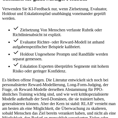
Verwenden Sie KI-Feedback nur, wenn Zielsetzung, Evaluator,
Holdout und Eskalationspfad unabhängig voneinander geprüft
werden.
Zielsetzung
Von Menschen verfasste Rubrik oder
Richtlinienabsicht ist explizit.
Evaluator
Richter- oder Reward-Modell ist anhand
aufgabenspezifischer Beispiele kalibriert.
Holdout
Ungesehene Prompts und Randfälle werden
separat gemessen.
Eskalation
Experten überprüfen Segmente mit hohem
Risiko oder geringer Konfidenz.
Es bleiben offene Fragen. Die Literatur entwickelt sich noch bei
personalisierter Reward-Modellierung, Long-Form-Judging, der
Frage, ob Reward-Modelle derselben Abstammung für PPO-
ähnliches Training wichtig sind, und wie weit kritikspezialisierte
Modelle außerhalb der Seed-Domänen, die sie trainiert haben,
generalisieren können. Aber der Kern ist stabil: RLAIF versteht man
am besten als eine Möglichkeit, die Überwachung zu skalieren,
sobald Menschen das Ziel bereits verankert haben, und nicht als eine
Möglichkeit, den Bedarf an menschlich verankerten Zielen oder