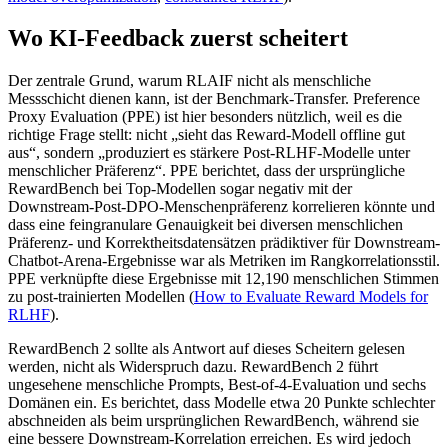
Wo KI-Feedback zuerst scheitert
Der zentrale Grund, warum RLAIF nicht als menschliche
Messschicht dienen kann, ist der Benchmark-Transfer. Preference
Proxy Evaluation (PPE) ist hier besonders nützlich, weil es die
richtige Frage stellt: nicht „sieht das Reward-Modell offline gut
aus“, sondern „produziert es stärkere Post-RLHF-Modelle unter
menschlicher Präferenz“. PPE berichtet, dass der ursprüngliche
RewardBench bei Top-Modellen sogar negativ mit der
Downstream-Post-DPO-Menschenpräferenz korrelieren könnte und
dass eine feingranulare Genauigkeit bei diversen menschlichen
Präferenz- und Korrektheitsdatensätzen prädiktiver für Downstream-
Chatbot-Arena-Ergebnisse war als Metriken im Rangkorrelationsstil.
PPE verknüpfte diese Ergebnisse mit 12,190 menschlichen Stimmen
zu post-trainierten Modellen (
How to Evaluate Reward Models for
RLHF
).
RewardBench 2 sollte als Antwort auf dieses Scheitern gelesen
werden, nicht als Widerspruch dazu. RewardBench 2 führt
ungesehene menschliche Prompts, Best-of-4-Evaluation und sechs
Domänen ein. Es berichtet, dass Modelle etwa 20 Punkte schlechter
abschneiden als beim ursprünglichen RewardBench, während sie
eine bessere Downstream-Korrelation erreichen. Es wird jedoch