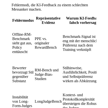
Fehlermodi, die KI-Feedback zu einem schlechten
Messanker machen.
Repräsentative
Warum KI-Feedback
Fehlermodus
Evidenz
falsch vorhersagt
U
P
Offline-RM-
Benchmark-Signal ist nicht
M
Benchmark
PPE vs.
eng mit der menschlichen
K
sieht gut aus,
originaler
Präferenz nach dem
m
Policy
RewardBench
Training verknüpft
P
enttäuscht
n
H
R
Bewerter
Stilhinweise,
r
RM-Bench und
bevorzugt Stil
Ausführlichkeit, Position
S
Judge-Bias-
gegenüber
und Selbstpräferenz
d
Studien
Substanz
wirken als Abkürzungen
R
v
A
Kontext- und
R
Instabilität
Protokollkomplexität
R
von Long-
LongJudgeBench
übersteigen die Robustheit
m
Form-Judges
des Judges
S