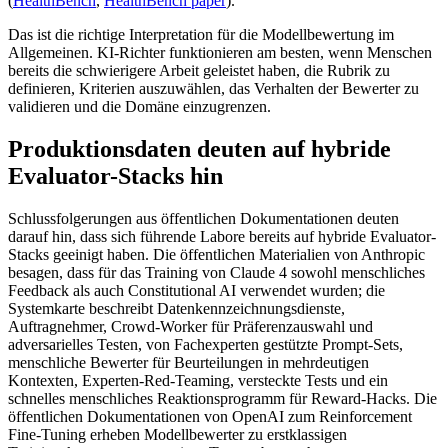
(
HealthBench
,
HealthBench paper
).
Das ist die richtige Interpretation für die Modellbewertung im
Allgemeinen. KI-Richter funktionieren am besten, wenn Menschen
bereits die schwierigere Arbeit geleistet haben, die Rubrik zu
definieren, Kriterien auszuwählen, das Verhalten der Bewerter zu
validieren und die Domäne einzugrenzen.
Produktionsdaten deuten auf hybride
Evaluator-Stacks hin
Schlussfolgerungen aus öffentlichen Dokumentationen deuten
darauf hin, dass sich führende Labore bereits auf hybride Evaluator-
Stacks geeinigt haben. Die öffentlichen Materialien von Anthropic
besagen, dass für das Training von Claude 4 sowohl menschliches
Feedback als auch Constitutional AI verwendet wurden; die
Systemkarte beschreibt Datenkennzeichnungsdienste,
Auftragnehmer, Crowd-Worker für Präferenzauswahl und
adversarielles Testen, von Fachexperten gestützte Prompt-Sets,
menschliche Bewerter für Beurteilungen in mehrdeutigen
Kontexten, Experten-Red-Teaming, versteckte Tests und ein
schnelles menschliches Reaktionsprogramm für Reward-Hacks. Die
öffentlichen Dokumentationen von OpenAI zum Reinforcement
Fine-Tuning erheben Modellbewerter zu erstklassigen