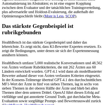
Automatisierung im Abstrakten; es ist eine engere Kopplung
zwischen dem Evaluator und der tatsächlichen Trainingsverteilung,
plus adversarielle und Holdout-Evaluierung, die außerhalb der
Optimierungsschleife bleibt (
More is Less
,
SCOP
).
Das stärkste Gegenbeispiel ist
rubrikgebunden
HealthBench ist das stärkste Gegenbeispiel und daher das
lehrreichste. Es zeigt nicht, dass KI-Bewerter Experten ersetzen. Es
zeigt die Bedingungen, unter denen sie sich der Expertenmessung
annähern können.
HealthBench umfasst 5,000 realistische Konversationen und 48,562
von Ärzten verfasste Rubrikkriterien, die mit 262 Ärzten aus 60
Ländern entwickelt wurden. GPT-4.1 wird dann als modellbasierter
Bewerter anhand dieser von Ärzten verfassten Kriterien eingesetzt.
In der Konsens-Teilmenge übertraf GPT-4.1 den durchschnittlichen
MF1-Wert der Ärzte in fünf von sieben Themen, lag in sechs von
sieben Themen in der oberen Hälfte der Ärzte und blieb bei allen
Themen über dem unteren Drittel. OpenAI führt diesen Erfolg auf
vielfältige und gut annotierte Ground Truth, gut durchdachte Meta-
Evaluation sowie sorgfältige Prompt- und Bewerterauswahl zurück