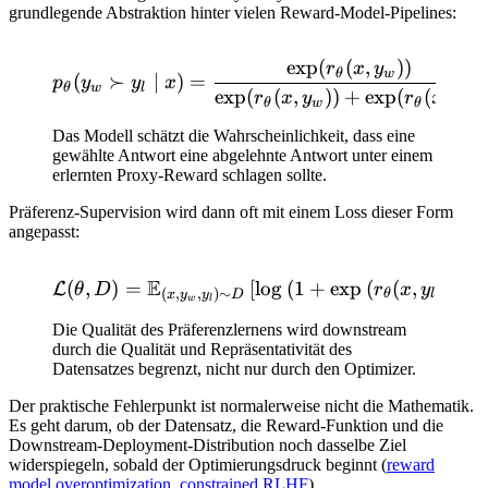
grundlegende Abstraktion hinter vielen Reward-Model-Pipelines:
exp
(
(
,
))
p_\theta(y_w \succ y_l \m
r
x
y
θ
w
(
≻
∣
)
=
p
y
y
x
θ
w
l
exp
(
(
,
))
+
exp
(
(
,
))
r
x
y
r
x
y
θ
w
θ
l
Das Modell schätzt die Wahrscheinlichkeit, dass eine
gewählte Antwort eine abgelehnte Antwort unter einem
erlernten Proxy-Reward schlagen sollte.
Präferenz-Supervision wird dann oft mit einem Loss dieser Form
angepasst:
E
(
,
)
=
\mathcal{L}(\theta,D)=\ma
[
lo
g
(
1
+
exp
(
(
,
)
−
L
θ
D
r
x
y
r
(
,
,
)
∼
θ
l
θ
x
y
y
D
w
l
Die Qualität des Präferenzlernens wird downstream
durch die Qualität und Repräsentativität des
Datensatzes begrenzt, nicht nur durch den Optimizer.
Der praktische Fehlerpunkt ist normalerweise nicht die Mathematik.
Es geht darum, ob der Datensatz, die Reward-Funktion und die
Downstream-Deployment-Distribution noch dasselbe Ziel
widerspiegeln, sobald der Optimierungsdruck beginnt (
reward
model overoptimization
,
constrained RLHF
).