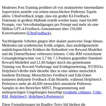
Modernes Post-Training profitiert oft von strukturierter intermediärer
Supervision anstelle von reinen menschlichen Präferenz-Tupeln
allein. UltraFeedback zeigte, dass ein großer KI-Feedback-
Datensatz in großem Maßstab erstellt werden kann: rund 64,000
Prompts, vier Vervollständigungen pro Prompt und mehr als eine
Million GPT-4-Feedback-Annotationen über 250,000
Konversationen (
UltraFeedback
).
Nachfolgende Arbeiten gingen über skalare paarweise Siege hinaus.
Methoden mit synthetischer Kritik zeigten, dass modellgenerierte
natürlichsprachliche Kritiken die Robustheit von Reward-Modellen
und die Dateneffizienz verbessern können. Critic-RM verzeichnete
Genauigkeitsgewinne von 3.7 bis 7.3 Punkten gegenüber Standard-
Reward-Modellen und LLM-Judges durch das gemeinsame
Training von Reward-Vorhersage und Kritikgenerierung. NVIDIAs
HelpSteer3-Reihe trieb dieselbe Idee in eine stärker menschlich
fundierte Richtung: Menschliches Feedback und Edit-Daten
trainieren dedizierte Feedback-/Edit-Modelle, während HelpSteer3-
Preference mehr als 40,000 menschlich annotierte Präferenz-
Samples in den Bereichen MINT, Programmierung und
mehrsprachigen Umgebungen hinzufügt (
synthetic critiques
,
Critic-
RM
,
HelpSteer3
,
HelpSteer3-Preference
).
Diese Formulierungen im Bradley-Terry-Stil bleiben die