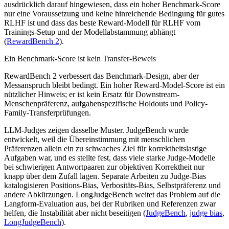
ausdrücklich darauf hingewiesen, dass ein hoher Benchmark-Score
nur eine Voraussetzung und keine hinreichende Bedingung für gutes
RLHF ist und dass das beste Reward-Modell für RLHF vom
Trainings-Setup und der Modellabstammung abhängt
(
RewardBench 2
).
Ein Benchmark-Score ist kein Transfer-Beweis
RewardBench 2 verbessert das Benchmark-Design, aber der
Messanspruch bleibt bedingt. Ein hoher Reward-Model-Score ist ein
nützlicher Hinweis; er ist kein Ersatz für Downstream-
Menschenpräferenz, aufgabenspezifische Holdouts und Policy-
Family-Transferprüfungen.
LLM-Judges zeigen dasselbe Muster. JudgeBench wurde
entwickelt, weil die Übereinstimmung mit menschlichen
Präferenzen allein ein zu schwaches Ziel für korrektheitslastige
Aufgaben war, und es stellte fest, dass viele starke Judge-Modelle
bei schwierigen Antwortpaaren zur objektiven Korrektheit nur
knapp über dem Zufall lagen. Separate Arbeiten zu Judge-Bias
katalogisieren Positions-Bias, Verbositäts-Bias, Selbstpräferenz und
andere Abkürzungen. LongJudgeBench weitet das Problem auf die
Langform-Evaluation aus, bei der Rubriken und Referenzen zwar
helfen, die Instabilität aber nicht beseitigen (
JudgeBench
,
judge bias
,
LongJudgeBench
).