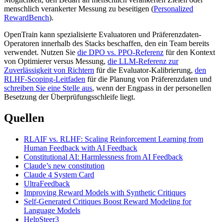
menschlich verankerter Messung zu beseitigen (
Personalized
RewardBench
).
OpenTrain kann spezialisierte Evaluatoren und Präferenzdaten-
Operatoren innerhalb des Stacks beschaffen, den ein Team bereits
verwendet. Nutzen Sie
die DPO vs. PPO-Referenz
für den Kontext
von Optimierer versus Messung,
die LLM-Referenz zur
Zuverlässigkeit von Richtern
für die Evaluator-Kalibrierung,
den
RLHF-Scoping-Leitfaden
für die Planung von Präferenzdaten und
schreiben Sie eine Stelle aus
, wenn der Engpass in der personellen
Besetzung der Überprüfungsschleife liegt.
Quellen
RLAIF vs. RLHF: Scaling Reinforcement Learning from
Human Feedback with AI Feedback
Constitutional AI: Harmlessness from AI Feedback
Claude’s new constitution
Claude 4 System Card
UltraFeedback
Improving Reward Models with Synthetic Critiques
Self-Generated Critiques Boost Reward Modeling for
Language Models
HelpSteer3