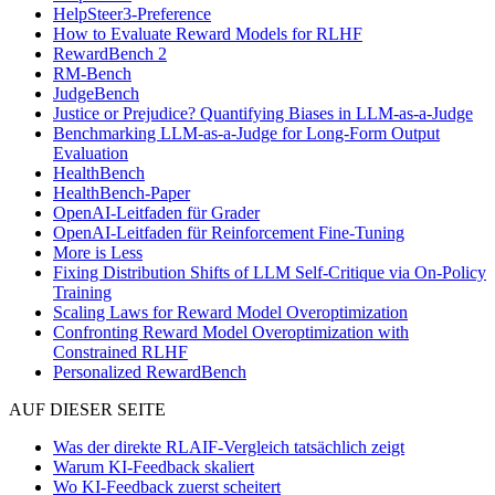
HelpSteer3-Preference
How to Evaluate Reward Models for RLHF
RewardBench 2
RM-Bench
JudgeBench
Justice or Prejudice? Quantifying Biases in LLM-as-a-Judge
Benchmarking LLM-as-a-Judge for Long-Form Output
Evaluation
HealthBench
HealthBench-Paper
OpenAI-Leitfaden für Grader
OpenAI-Leitfaden für Reinforcement Fine-Tuning
More is Less
Fixing Distribution Shifts of LLM Self-Critique via On-Policy
Training
Scaling Laws for Reward Model Overoptimization
Confronting Reward Model Overoptimization with
Constrained RLHF
Personalized RewardBench
AUF DIESER SEITE
Was der direkte RLAIF-Vergleich tatsächlich zeigt
Warum KI-Feedback skaliert
Wo KI-Feedback zuerst scheitert