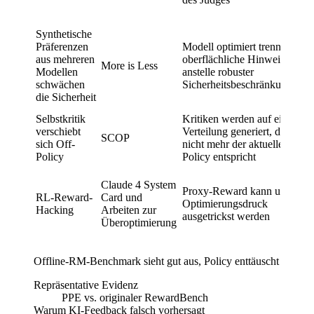
v
S
Synthetische
D
Präferenzen
Modell optimiert trennbare
s
aus mehreren
oberflächliche Hinweise
More is Less
E
Modellen
anstelle robuster
a
schwächen
Sicherheitsbeschränkungen
J
die Sicherheit
v
Selbstkritik
Kritiken werden auf einer
K
verschiebt
Verteilung generiert, die
g
SCOP
sich Off-
nicht mehr der aktuellen
M
Policy
Policy entspricht
R
V
Claude 4 System
M
Proxy-Reward kann unter
RL-Reward-
Card und
B
Optimierungsdruck
Hacking
Arbeiten zur
s
ausgetrickst werden
Überoptimierung
Ü
v
Offline-RM-Benchmark sieht gut aus, Policy enttäuscht
Repräsentative Evidenz
PPE vs. originaler RewardBench
Warum KI-Feedback falsch vorhersagt