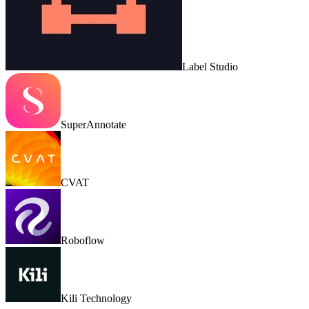
Label Studio
SuperAnnotate
CVAT
Roboflow
Kili Technology