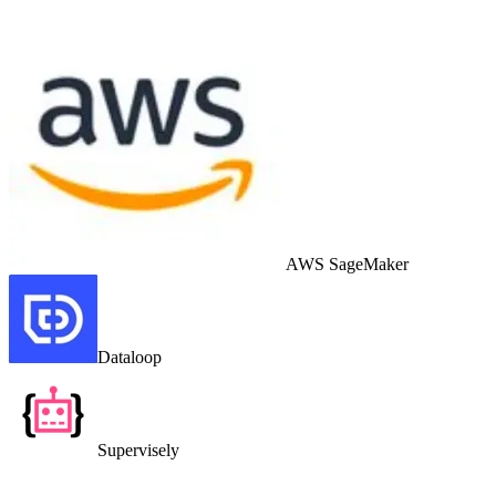
AWS SageMaker
Dataloop
Supervisely