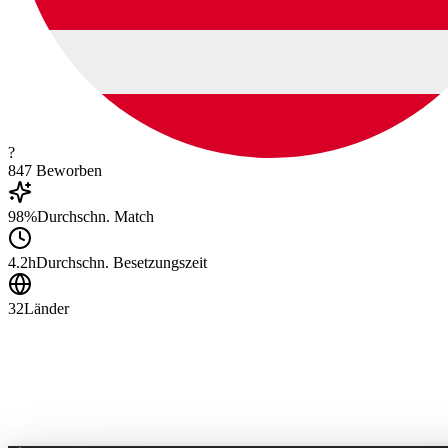
?
847
Beworben
98%
Durchschn. Match
4.2h
Durchschn. Besetzungszeit
32
Länder