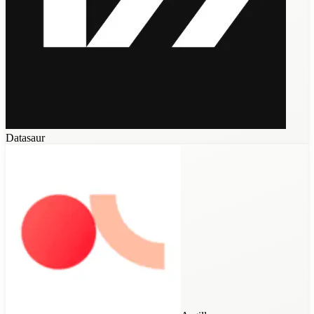
Datasaur
Prodigy
Scale Studio
Snorkel AI