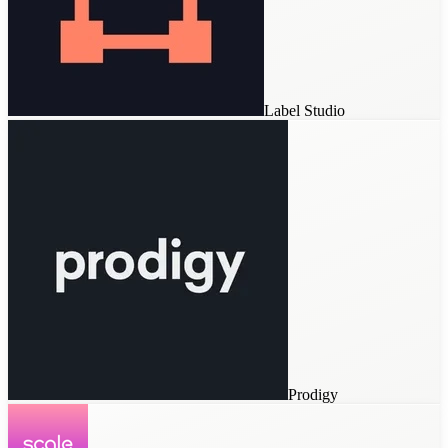
Scale Studio
Label Studio
Snorkel AI
SuperAnnotate
Custom Tools
Prodigy