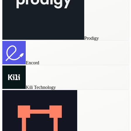
Prodigy
Label Studio
Encord
Kili Technology
Prodigy