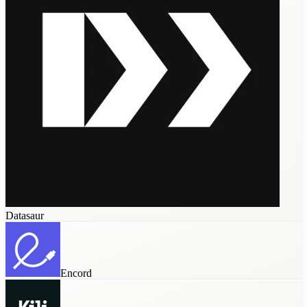
AWS SageMaker
Dataloop
Datasaur
Encord