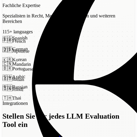
Fachliche Expertise
Spezialisten in Recht, Medizin, Finanzwesen und weiteren
Bereichen
Argilla
115
+
languages
Spanish
🇪🇸
🇫🇷
French
German
🇩🇪
🇯🇵
Japanese
Korean
🇰🇷
🇨🇳
Mandarin
🇧🇷
Portuguese
Arabic
🇸🇦
🇮🇹
Italian
Russian
🇷🇺
🇮🇳
Hindi
Thai
🇹🇭
Integrationen
AWS SageMaker
Stellen Sie für jedes LLM Evaluation
Tool ein
Dataloop