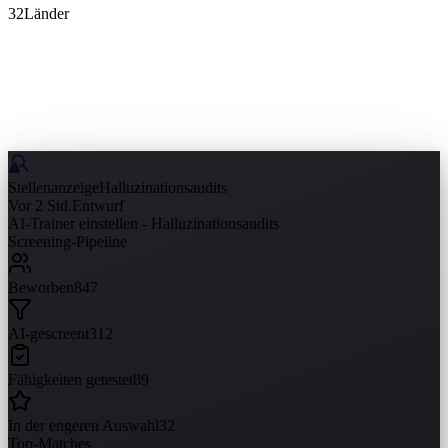
32
Länder
Stellenanzeige
Halluzinationsaudits
Vor 2 Std.
Entwurf
AI-Trainer einstellen - Halluzinationsaudits
Screening-Pipeline
Beworben
847
AI-gescreent
312
Fähigkeiten getestet
89
In der engeren Auswahl
32
Top-Matches