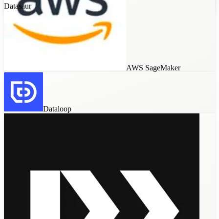
Encord
Kili Technology
AWS SageMaker
Dataloop
Label Studio