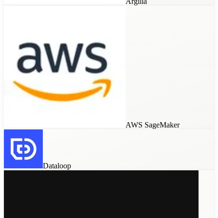
Argilla
SuperAnnotate
Custom Tools
AWS SageMaker
Argilla
Dataloop