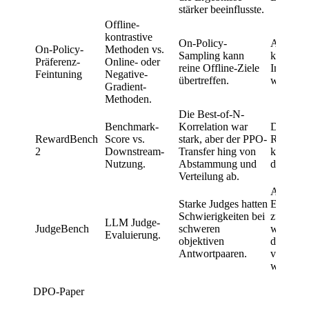
stärker beeinflusste.
Offline-
kontrastive
On-Policy-
Abdecku
On-Policy-
Methoden vs.
Sampling kann
können 
Präferenz-
Online- oder
reine Offline-Ziele
Informat
Feintuning
Negative-
übertreffen.
wertvoll
Gradient-
Methoden.
Die Best-of-N-
Benchmark-
Korrelation war
Der Ben
RewardBench
Score vs.
stark, aber der PPO-
Rang alle
2
Downstream-
Transfer hing von
kein Bew
Nutzung.
Abstammung und
den Tran
Verteilung ab.
Automati
Starke Judges hatten
Evaluier
Schwierigkeiten bei
zum Flas
LLM Judge-
JudgeBench
schweren
werden,
Evaluierung.
objektiven
die Opti
Antwortpaaren.
vereinfa
wurde.
DPO-Paper