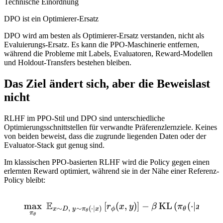
Technische Einordnung
DPO ist ein Optimierer-Ersatz
DPO wird am besten als Optimierer-Ersatz verstanden, nicht als
Evaluierungs-Ersatz. Es kann die PPO-Maschinerie entfernen,
während die Probleme mit Labels, Evaluatoren, Reward-Modellen
und Holdout-Transfers bestehen bleiben.
Das Ziel ändert sich, aber die Beweislast
nicht
RLHF im PPO-Stil und DPO sind unterschiedliche
Optimierungsschnittstellen für verwandte Präferenzlernziele. Keines
von beiden beweist, dass die zugrunde liegenden Daten oder der
Evaluator-Stack gut genug sind.
Im klassischen PPO-basierten RLHF wird die Policy gegen einen
erlernten Reward optimiert, während sie in der Nähe einer Referenz-
Policy bleibt:
E
max
[
\max_{\pi_\theta}\; \math
(
,
)
]
−
KL
(
(
⋅
∣
)
∥
r
x
y
β
π
x
π
r
∼
,
∼
(
⋅
∣
)
ϕ
θ
x
D
y
π
x
θ
π
θ