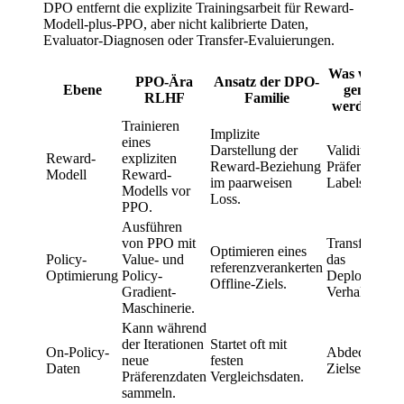
DPO entfernt die explizite Trainingsarbeit für Reward-
Modell-plus-PPO, aber nicht kalibrierte Daten,
Evaluator-Diagnosen oder Transfer-Evaluierungen.
Was weiterh
PPO-Ära
Ansatz der DPO-
Ebene
gemessen
RLHF
Familie
werden mu
Trainieren
Implizite
eines
Darstellung der
Validität der
Reward-
expliziten
Reward-Beziehung
Präferenz-
Modell
Reward-
im paarweisen
Labels.
Modells vor
Loss.
PPO.
Ausführen
von PPO mit
Transfer auf
Optimieren eines
Policy-
Value- und
das
referenzverankerten
Optimierung
Policy-
Deployment-
Offline-Ziels.
Gradient-
Verhalten.
Maschinerie.
Kann während
der Iterationen
Startet oft mit
On-Policy-
Abdeckung d
neue
festen
Daten
Zielsegmente
Präferenzdaten
Vergleichsdaten.
sammeln.