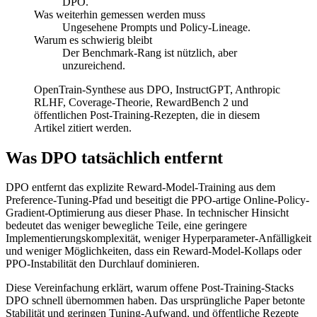
DPO.
Was weiterhin gemessen werden muss
Ungesehene Prompts und Policy-Lineage.
Warum es schwierig bleibt
Der Benchmark-Rang ist nützlich, aber
unzureichend.
OpenTrain-Synthese aus DPO, InstructGPT, Anthropic
RLHF, Coverage-Theorie, RewardBench 2 und
öffentlichen Post-Training-Rezepten, die in diesem
Artikel zitiert werden.
Was DPO tatsächlich entfernt
DPO entfernt das explizite Reward-Model-Training aus dem
Preference-Tuning-Pfad und beseitigt die PPO-artige Online-Policy-
Gradient-Optimierung aus dieser Phase. In technischer Hinsicht
bedeutet das weniger bewegliche Teile, eine geringere
Implementierungskomplexität, weniger Hyperparameter-Anfälligkeit
und weniger Möglichkeiten, dass ein Reward-Model-Kollaps oder
PPO-Instabilität den Durchlauf dominieren.
Diese Vereinfachung erklärt, warum offene Post-Training-Stacks
DPO schnell übernommen haben. Das ursprüngliche Paper betonte
Stabilität und geringen Tuning-Aufwand, und öffentliche Rezepte