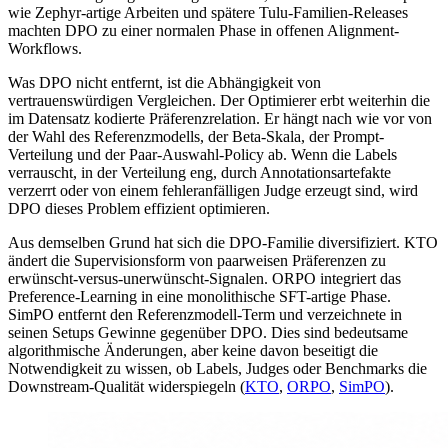
wie Zephyr-artige Arbeiten und spätere Tulu-Familien-Releases
machten DPO zu einer normalen Phase in offenen Alignment-
Workflows.
Was DPO nicht entfernt, ist die Abhängigkeit von
vertrauenswürdigen Vergleichen. Der Optimierer erbt weiterhin die
im Datensatz kodierte Präferenzrelation. Er hängt nach wie vor von
der Wahl des Referenzmodells, der Beta-Skala, der Prompt-
Verteilung und der Paar-Auswahl-Policy ab. Wenn die Labels
verrauscht, in der Verteilung eng, durch Annotationsartefakte
verzerrt oder von einem fehleranfälligen Judge erzeugt sind, wird
DPO dieses Problem effizient optimieren.
Aus demselben Grund hat sich die DPO-Familie diversifiziert. KTO
ändert die Supervisionsform von paarweisen Präferenzen zu
erwünscht-versus-unerwünscht-Signalen. ORPO integriert das
Preference-Learning in eine monolithische SFT-artige Phase.
SimPO entfernt den Referenzmodell-Term und verzeichnete in
seinen Setups Gewinne gegenüber DPO. Dies sind bedeutsame
algorithmische Änderungen, aber keine davon beseitigt die
Notwendigkeit zu wissen, ob Labels, Judges oder Benchmarks die
Downstream-Qualität widerspiegeln (
KTO
,
ORPO
,
SimPO
).