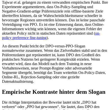
Tajwar et al. gelangen zu einem verwandten empirischen Punkt. Ihre
Experimente argumentieren, dass On-Policy-Sampling und
Negative-Gradient-artige Präferenzziele rein offline-basierte Ziele
übertreffen können, da sie Wahrscheinlichkeitsmasse schneller in
bevorzugte Regionen umverteilen können. Das ist keine pauschale
Verteidigung von PPO. Es ist eine Erinnerung daran, dass Online-
Informationen wichtig sein können, wenn die eigenen Fehler der
aktuellen Policy nicht in statischen Daten repräsentiert sind (
on-
policy preference fine-tuning
).
An diesem Punkt bricht der DPO-versus-PPO-Slogan
normalerweise zusammen. Wenn das Zielverhalten stabil und in den
Präferenzdaten gut repräsentiert ist, kann DPO den Großteil des
praktischen Nutzens bei geringerer Komplexität erzielen. Wenn
erwartet wird, dass das Modell nach dem Training in neue
Verhaltensweisen, neue Prompt-Regime oder adversarielle
Segmente übergeht, benötigt das Team weiterhin On-Policy-Daten,
Online-RL, Rejection-Sampling oder eine gezielte
Datenaktualisierung.
Empirische Kontraste hinter dem Slogan
Die richtige Interpretation der Beweise lautet nicht „DPO hat
verloren“ oder „PPO hat gewonnen“. Sie lautet, dass DPO den