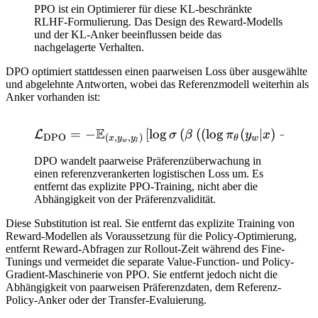
PPO ist ein Optimierer für diese KL-beschränkte
RLHF-Formulierung. Das Design des Reward-Modells
und der KL-Anker beeinflussen beide das
nachgelagerte Verhalten.
DPO optimiert stattdessen einen paarweisen Loss über ausgewählte
und abgelehnte Antworten, wobei das Referenzmodell weiterhin als
Anker vorhanden ist:
E
=
−
[
lo
\mathcal{L}_{\mathrm{DPO}
g
(
(
(
lo
g
(
∣
)
−
lo
g
L
σ
β
π
y
x
DPO
(
,
,
)
θ
w
x
y
y
w
l
DPO wandelt paarweise Präferenzüberwachung in
einen referenzverankerten logistischen Loss um. Es
entfernt das explizite PPO-Training, nicht aber die
Abhängigkeit von der Präferenzvalidität.
Diese Substitution ist real. Sie entfernt das explizite Training von
Reward-Modellen als Voraussetzung für die Policy-Optimierung,
entfernt Reward-Abfragen zur Rollout-Zeit während des Fine-
Tunings und vermeidet die separate Value-Function- und Policy-
Gradient-Maschinerie von PPO. Sie entfernt jedoch nicht die
Abhängigkeit von paarweisen Präferenzdaten, dem Referenz-
Policy-Anker oder der Transfer-Evaluierung.