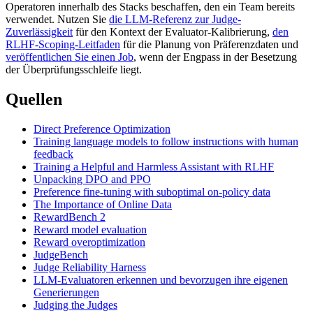
Operatoren innerhalb des Stacks beschaffen, den ein Team bereits
verwendet. Nutzen Sie
die LLM-Referenz zur Judge-
Zuverlässigkeit
für den Kontext der Evaluator-Kalibrierung,
den
RLHF-Scoping-Leitfaden
für die Planung von Präferenzdaten und
veröffentlichen Sie einen Job
, wenn der Engpass in der Besetzung
der Überprüfungsschleife liegt.
Quellen
Direct Preference Optimization
Training language models to follow instructions with human
feedback
Training a Helpful and Harmless Assistant with RLHF
Unpacking DPO and PPO
Preference fine-tuning with suboptimal on-policy data
The Importance of Online Data
RewardBench 2
Reward model evaluation
Reward overoptimization
JudgeBench
Judge Reliability Harness
LLM-Evaluatoren erkennen und bevorzugen ihre eigenen
Generierungen
Judging the Judges