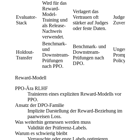
Wird für das
Reward-
Verlagert das
Model-
Evaluator-
Vertrauen oft
Judge-Bias u
Training und
Stack
stärker auf Judges
Zuverlässigke
als Release-
oder feste Daten.
Nachweis
verwendet.
Benchmark-
Benchmark- und
und
Ungesehene
Holdout-
Downstream-
Downstream-
Prompts und
Transfer
Prüfungen nach
Prüfungen
Policy-Linea
DPO.
nach PPO.
Reward-Modell
PPO-Ära RLHF
Trainieren eines expliziten Reward-Modells vor
PPO.
Ansatz der DPO-Familie
Implizite Darstellung der Reward-Beziehung im
paarweisen Loss.
Was weiterhin gemessen werden muss
Validität der Präferenz-Labels.
Warum es schwierig bleibt
Verrauschte oder enge Labels optimieren