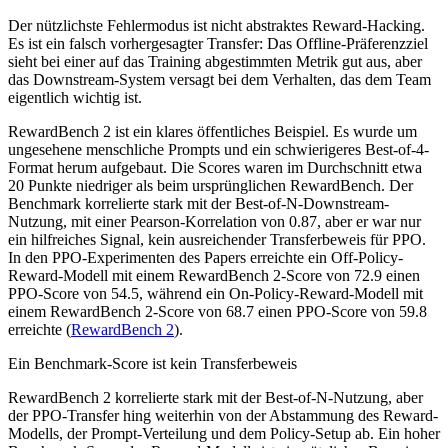
Der nützlichste Fehlermodus ist nicht abstraktes Reward-Hacking.
Es ist ein falsch vorhergesagter Transfer: Das Offline-Präferenzziel
sieht bei einer auf das Training abgestimmten Metrik gut aus, aber
das Downstream-System versagt bei dem Verhalten, das dem Team
eigentlich wichtig ist.
RewardBench 2 ist ein klares öffentliches Beispiel. Es wurde um
ungesehene menschliche Prompts und ein schwierigeres Best-of-4-
Format herum aufgebaut. Die Scores waren im Durchschnitt etwa
20 Punkte niedriger als beim ursprünglichen RewardBench. Der
Benchmark korrelierte stark mit der Best-of-N-Downstream-
Nutzung, mit einer Pearson-Korrelation von 0.87, aber er war nur
ein hilfreiches Signal, kein ausreichender Transferbeweis für PPO.
In den PPO-Experimenten des Papers erreichte ein Off-Policy-
Reward-Modell mit einem RewardBench 2-Score von 72.9 einen
PPO-Score von 54.5, während ein On-Policy-Reward-Modell mit
einem RewardBench 2-Score von 68.7 einen PPO-Score von 59.8
erreichte (
RewardBench 2
).
Ein Benchmark-Score ist kein Transferbeweis
RewardBench 2 korrelierte stark mit der Best-of-N-Nutzung, aber
der PPO-Transfer hing weiterhin von der Abstammung des Reward-
Modells, der Prompt-Verteilung und dem Policy-Setup ab. Ein hoher