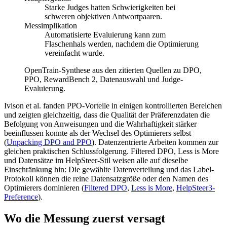
Starke Judges hatten Schwierigkeiten bei
schweren objektiven Antwortpaaren.
Messimplikation
Automatisierte Evaluierung kann zum
Flaschenhals werden, nachdem die Optimierung
vereinfacht wurde.
OpenTrain-Synthese aus den zitierten Quellen zu DPO,
PPO, RewardBench 2, Datenauswahl und Judge-
Evaluierung.
Ivison et al. fanden PPO-Vorteile in einigen kontrollierten Bereichen
und zeigten gleichzeitig, dass die Qualität der Präferenzdaten die
Befolgung von Anweisungen und die Wahrhaftigkeit stärker
beeinflussen konnte als der Wechsel des Optimierers selbst
(
Unpacking DPO and PPO
). Datenzentrierte Arbeiten kommen zur
gleichen praktischen Schlussfolgerung. Filtered DPO, Less is More
und Datensätze im HelpSteer-Stil weisen alle auf dieselbe
Einschränkung hin: Die gewählte Datenverteilung und das Label-
Protokoll können die reine Datensatzgröße oder den Namen des
Optimierers dominieren (
Filtered DPO
,
Less is More
,
HelpSteer3-
Preference
).
Wo die Messung zuerst versagt