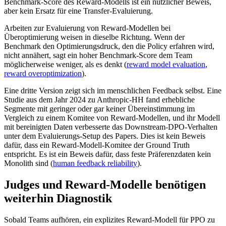
Benchmark-Score des Reward-Modells ist ein nützlicher Beweis,
aber kein Ersatz für eine Transfer-Evaluierung.
Arbeiten zur Evaluierung von Reward-Modellen bei
Überoptimierung weisen in dieselbe Richtung. Wenn der
Benchmark den Optimierungsdruck, den die Policy erfahren wird,
nicht annähert, sagt ein hoher Benchmark-Score dem Team
möglicherweise weniger, als es denkt (
reward model evaluation
,
reward overoptimization
).
Eine dritte Version zeigt sich im menschlichen Feedback selbst. Eine
Studie aus dem Jahr 2024 zu Anthropic-HH fand erhebliche
Segmente mit geringer oder gar keiner Übereinstimmung im
Vergleich zu einem Komitee von Reward-Modellen, und ihr Modell
mit bereinigten Daten verbesserte das Downstream-DPO-Verhalten
unter dem Evaluierungs-Setup des Papers. Dies ist kein Beweis
dafür, dass ein Reward-Modell-Komitee der Ground Truth
entspricht. Es ist ein Beweis dafür, dass feste Präferenzdaten kein
Monolith sind (
human feedback reliability
).
Judges und Reward-Modelle benötigen
weiterhin Diagnostik
Sobald Teams aufhören, ein explizites Reward-Modell für PPO zu