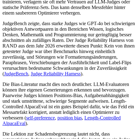
trainieren, verlagern sie oft mehr Vertrauen auf LLM-Judges oder
statische Präferenz-Sets. Das kann denselben Messfehler hinter
einem saubereren Optimierer verbergen.
JudgeBench zeigte, dass starke Judges wie GPT-4o bei schwierigen
objektiven Antwortpaaren in den Bereichen Wissen, logisches
Denken, Mathematik und Programmierung nur geringfügig besser
abschnitten als zufälliges Raten. Der Judge Reliability Harness von
RAND aus dem Jahr 2026 erweiterte diesen Punkt: Kein von ihnen
getesteter Judge war über Benchmarks hinweg einheitlich
zuverlässig, und Störungen wie Formatierungsänderungen,
Paraphrasen, Verschiebungen der Ausführlichkeit und Label-Flips
verursachten bedeutsame Schwankungen in der Zuverlässigkeit
(
JudgeBench
,
Judge Reliability Harness
).
Die Bias-Literatur macht dies noch deutlicher. LLM-Evaluatoren
können ihre eigenen Generierungen erkennen und bevorzugen.
Paarweise Judges können Positions-Bias, Aufgabenabhängigkeit
und stark umstrittene, schwierige Segmente aufweisen. Length-
Controlled AlpacaEval ist ein gutes Beispiel dafür, wie das Feld ein
Messartefakt korrigiert, anstatt lediglich einen Optimierer zu
verbessern (
self-preference
,
position bias
,
Length-Controlled
AlpacaEval
).
Die Lektion zur Schadensbegrenzung lautet nicht, dass