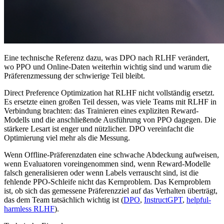
Eine technische Referenz dazu, was DPO nach RLHF verändert,
wo PPO und Online-Daten weiterhin wichtig sind und warum die
Präferenzmessung der schwierige Teil bleibt.
Direct Preference Optimization hat RLHF nicht vollständig ersetzt.
Es ersetzte einen großen Teil dessen, was viele Teams mit RLHF in
Verbindung brachten: das Trainieren eines expliziten Reward-
Modells und die anschließende Ausführung von PPO dagegen. Die
stärkere Lesart ist enger und nützlicher. DPO vereinfacht die
Optimierung viel mehr als die Messung.
Wenn Offline-Präferenzdaten eine schwache Abdeckung aufweisen,
wenn Evaluatoren voreingenommen sind, wenn Reward-Modelle
falsch generalisieren oder wenn Labels verrauscht sind, ist die
fehlende PPO-Schleife nicht das Kernproblem. Das Kernproblem
ist, ob sich das gemessene Präferenzziel auf das Verhalten überträgt,
das dem Team tatsächlich wichtig ist (
DPO
,
InstructGPT
,
helpful-
harmless RLHF
).