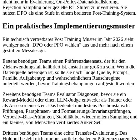
nicht mehr in Evaluierung, On-Policy-Datenaktualisierung,
Rejection Sampling oder gezielte RL-Stufen zu investieren. Sie
nutzen DPO als eine Stufe in einem breiteren Post-Training-System.
Ein praktisches Implementierungsmuster
Ein technisch vertretbares Post-Training-Muster im Jahr 2026 sieht
weniger nach „DPO oder PPO wählen“ aus und mehr nach einem
gestuften Messdesign.
Erstens benötigen Teams einen Präferenzdatensatz, der für den
Zielanwendungsfall kalibriert ist, anstatt nur groß zu sein. Wenn die
Datenquelle heterogen ist, sollte sie nach Judge-Quelle, Prompt-
Familie, Aufgabentyp und wahrscheinlichem Rauschregime
unterteilt werden, bevor Trainingsbehauptungen aufgestellt werden.
Zweitens benötigen Teams Evaluator-Diagnosen, bevor sie ein
Reward-Modell oder einen LLM-Judge entweder als Trainer oder
als Assessor einsetzen. Das bedeutet mindestens Positionstausch-
Prüfungen, Paraphrasen- und Formatierungs-Invarianzprüfungen,
Verbosity-Bias-Prüfungen, Stabilität bei wiederholtem Sampling und
ein kleines, von Menschen verifiziertes Anker-Set.
Drittens benötigen Teams eine echte Transfer-Evaluierung. Das
Holdout besteht nicht nur aus zurückgehaltenen Präferenzpaaren. Es