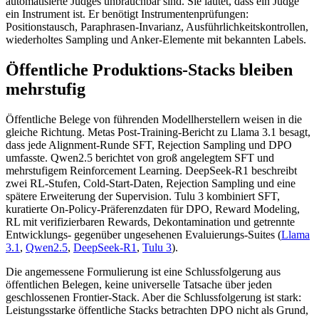
automatisierte Judges unbrauchbar sind. Sie lautet, dass ein Judge
ein Instrument ist. Er benötigt Instrumentenprüfungen:
Positionstausch, Paraphrasen-Invarianz, Ausführlichkeitskontrollen,
wiederholtes Sampling und Anker-Elemente mit bekannten Labels.
Öffentliche Produktions-Stacks bleiben
mehrstufig
Öffentliche Belege von führenden Modellherstellern weisen in die
gleiche Richtung. Metas Post-Training-Bericht zu Llama 3.1 besagt,
dass jede Alignment-Runde SFT, Rejection Sampling und DPO
umfasste. Qwen2.5 berichtet von groß angelegtem SFT und
mehrstufigem Reinforcement Learning. DeepSeek-R1 beschreibt
zwei RL-Stufen, Cold-Start-Daten, Rejection Sampling und eine
spätere Erweiterung der Supervision. Tulu 3 kombiniert SFT,
kuratierte On-Policy-Präferenzdaten für DPO, Reward Modeling,
RL mit verifizierbaren Rewards, Dekontamination und getrennte
Entwicklungs- gegenüber ungesehenen Evaluierungs-Suites (
Llama
3.1
,
Qwen2.5
,
DeepSeek-R1
,
Tulu 3
).
Die angemessene Formulierung ist eine Schlussfolgerung aus
öffentlichen Belegen, keine universelle Tatsache über jeden
geschlossenen Frontier-Stack. Aber die Schlussfolgerung ist stark:
Leistungsstarke öffentliche Stacks betrachten DPO nicht als Grund,