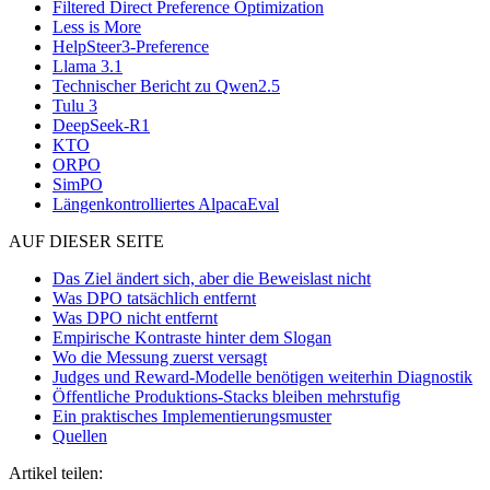
Filtered Direct Preference Optimization
Less is More
HelpSteer3-Preference
Llama 3.1
Technischer Bericht zu Qwen2.5
Tulu 3
DeepSeek-R1
KTO
ORPO
SimPO
Längenkontrolliertes AlpacaEval
AUF DIESER SEITE
Das Ziel ändert sich, aber die Beweislast nicht
Was DPO tatsächlich entfernt
Was DPO nicht entfernt
Empirische Kontraste hinter dem Slogan
Wo die Messung zuerst versagt
Judges und Reward-Modelle benötigen weiterhin Diagnostik
Öffentliche Produktions-Stacks bleiben mehrstufig
Ein praktisches Implementierungsmuster
Quellen
Artikel teilen: