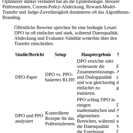
Optimierer stärker verändert hat als die Epistemologie. Bessere
Präferenzdaten, Current-Policy-Abdeckung, Reward-Model-
Transfer und Judge-Zuverlässigkeit dominieren oft das Algorithmus-
Branding.
Öffentliche Beweise sprechen für eine bedingte Lesart:
DPO ist oft einfacher und stark, während Datenqualität,
Abdeckung und Evaluator-Validität weiterhin über den
Transfer entscheiden.
Studie/Bericht
Setup
Hauptergebnis
Messimp
DPO erreichte oder
verbesserte die
Erklärt 
Zusammenfassungs-
Adoptio
DPO vs. PPO-
DPO-Paper
und Dialogqualität
zu bewei
basiertes RLHF.
und war gleichzeitig
das Mes
einfacher zu
gelöst ist
trainieren.
PPO schlug DPO in
einigen
Die Wah
mathematischen und
Algorit
Kontrollierte
DPO und PPO
allgemeinen
weniger 
Rezepte für das
analysiert
Bereichen, während
sein als 
Präferenzlernen.
die Datenqualität
Validität
die Ergebnisse
Daten.