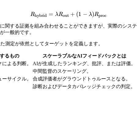
=
R_{\mathrm{hybrid}} = 
+
(
1
−
)
R
λ
R
λ
R
hybrid
out
proc
に関する証拠を組み合わせることができますが、実際のシステ
が一般的です。
した測定が依然としてターゲットを定義します。
するもの
スケーラブルなAIフィードバックとは
クによる判断。
AIが生成したランキング、批評、または評価。
中間監督のスケーリング。
ューサイクル。
合成評価者がグラウンドトゥルースとなる。
。
診断およびデータカバレッジチェックの判定。