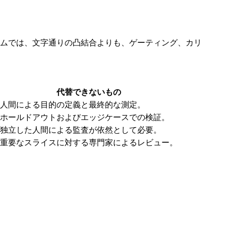
\lambda R_{\mathrm{out}} + (1-\lambda)R_{\ma
ムでは、文字通りの凸結合よりも、ゲーティング、カリ
代替できないもの
人間による目的の定義と最終的な測定。
ホールドアウトおよびエッジケースでの検証。
独立した人間による監査が依然として必要。
重要なスライスに対する専門家によるレビュー。