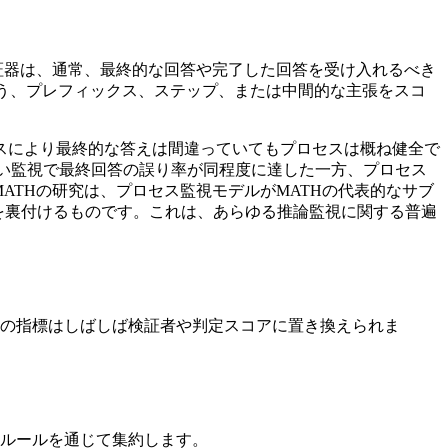
証器は、通常、最終的な回答や完了した回答を受け入れるべき
う、プレフィックス、ステップ、または中間的な主張をスコ
スにより最終的な答えは間違っていてもプロセスは概ね健全で
少ない監視で最終回答の誤り率が同程度に達した一方、プロセス
のMATHの研究は、プロセス監視モデルがMATHの代表的なサブ
を裏付けるものです。これは、あらゆる推論監視に関する普遍
:T}) = \mathbb{1}\{a(z_{1:T}) = y^*\}
の指標はしばしば検証者や判定スコアに置き換えられま
T}) = A(r_1,\ldots,r_T),\quad r_t \approx c(z_t \m
ルールを通じて集約します。