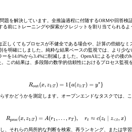
定問題を解決しています。全推論過程に付随するORMや回答検
明する前にトレーニングや探索がクレジットを割り当てられるよ
は正しくてもプロセスが不健全である場合や、計算の些細なミ
この区別を明確にしました。純粋な結果ベースの監視では、より
14.0%から3.4%に削減しました。OpenAIによるその後
した。この結果は、多段階の数学的信頼性におけるプロセス監視
∗
(
,
)
=
1
R_{\mathrm{out}}(x,z_{1
{
(
)
=
}
R
x
z
a
z
y
out
1
:
1
:
T
T
らすかどうかを測定します。オープンエンドなタスクでは、こ
(
,
)
=
(
,
…
,
R_{\mathrm{proc}}(x,z_{1:
)
,
≈
(
∣
,
)
R
x
z
A
r
r
r
c
z
z
x
proc
1
:
1
<
T
T
t
t
t
し、それらの局所的な判断を検索、再ランキング、または学習