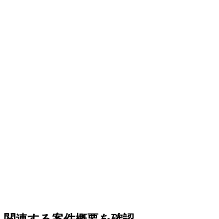
プロフィール
完了
RLHF
多言語
コンピュータービジョン
チーム
·
案件レビュー
·
プロジェクト
関連する案件概要を確認