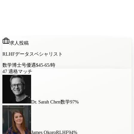
求人投稿
RLHFデータスペシャリスト
数学
博士号優遇
$45-65/時
47
適格マッチ
Dr. Sarah Chen
数学
97
%
James Okoro
RLHF
94
%