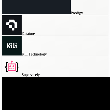
Prodigy
Datature
Kili Technology
Supervisely