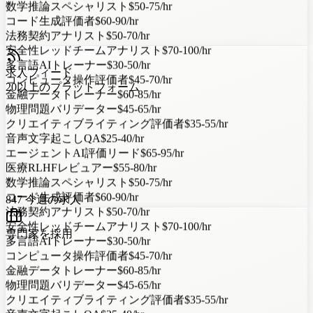
コード生成評価者
$60-90/hr
法務契約アナリスト
$50-70/hr
安全性レッドチームアナリスト
$70-100/hr
多言語AIトレーナー
$30-50/hr
コンピュータ操作評価者
$45-70/hr
求人フィード
金融データトレーナー
$60-85/hr
20以上のプラットフォーム
物理問題バリデーター
$45-65/hr
クリエイティブライティング評価者
$35-55/hr
音声文字起こしQA
$25-40/hr
エージェントAI評価リード
$65-95/hr
医療RLHFレビュアー
$55-80/hr
数学推論スペシャリスト
$50-75/hr
コード生成評価者
$60-90/hr
847
今週の求人
法務契約アナリスト
$50-70/hr
安全性レッドチームアナリスト
$70-100/hr
多言語AIトレーナー
$30-50/hr
専門家を採用
コンピュータ操作評価者
$45-70/hr
金融データトレーナー
$60-85/hr
物理問題バリデーター
$45-65/hr
?
?
?
?
クリエイティブライティング評価者
$35-55/hr
音声文字起こしQA
$25-40/hr