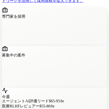
トワークを活用して採用規模を拡大できます。
専門家を採用
?
?
?
?
募集中の案件
今週
エージェントAI評価リード
$65-95/hr
医療RLHFレビュアー
$55-80/hr
数学推論スペシャリスト
$50-75/hr