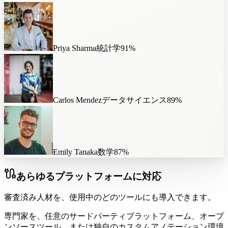
Priya Sharma
統計学
91
%
Carlos Mendez
データサイエンス
89
%
Emily Tanaka
数学
87
%
あらゆるプラットフォームに対応
審査済み人材を、使用中のどのツールにも導入できます。
専門家を、任意のサードパーティプラットフォーム、オープ
ンソースツール、または独自のカスタムアノテーション環境