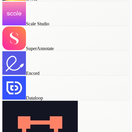
Scale Studio
SuperAnnotate
Encord
Dataloop