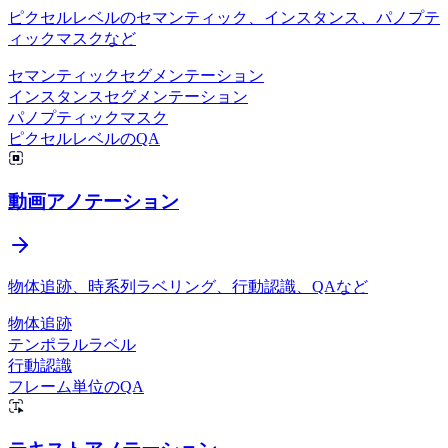
ピクセルレベルのセマンティック、インスタンス、パノプテ
ィックマスクなど
セマンティックセグメンテーション
インスタンスセグメンテーション
V7 Darwin
パノプティックマスク
ピクセルレベルのQA
動画アノテーション
物体追跡、時系列ラベリング、行動認識、QAなど
物体追跡
テンポラルラベル
行動認識
Argilla
フレーム単位のQA