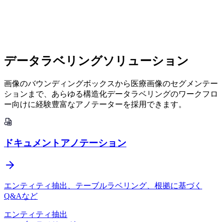
17以上のプラットフォーム
データラベリングソリューション
画像のバウンディングボックスから医療画像のセグメンテー
ションまで、あらゆる構造化データラベリングのワークフロ
ー向けに経験豊富なアノテーターを採用できます。
Label Studio
ドキュメントアノテーション
CVAT
エンティティ抽出、テーブルラベリング、根拠に基づく
Q&Aなど
エンティティ抽出