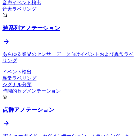
音声イベント検出
音素ラベリング
V7 Darwin
時系列アノテーション
あらゆる業界のセンサーデータ向けイベントおよび異常ラベ
リング
イベント検出
異常ラベリング
シグナル分類
Argilla
時間的セグメンテーション
点群アノテーション
3Dキューボイド、セグメンテーション、トラッキング、セ