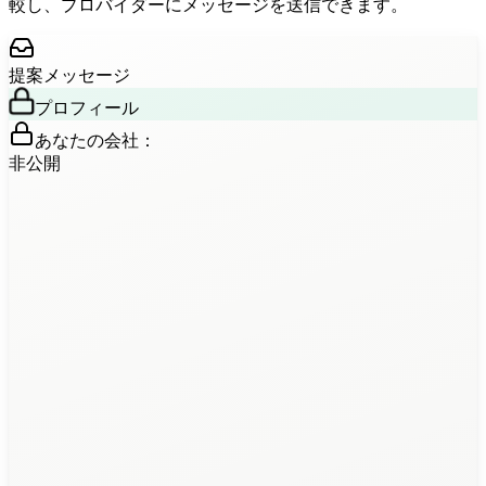
較し、プロバイダーにメッセージを送信できます。
提案メッセージ
プロフィール
あなたの会社：
非公開
DataPrime Labs
2m
はい、来週の月曜日にアノテーター45名で開始できます...
NovAnnotate
1m
マニラのチームがRLHFを$0.04/タスクで対応します...
LabelForce AI
5m