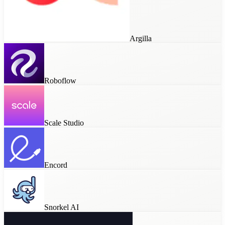
Argilla
Roboflow
Scale Studio
Encord
Snorkel AI