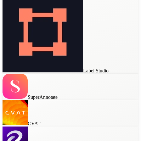
Label Studio
SuperAnnotate
CVAT