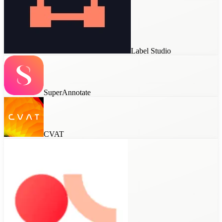
Label Studio
SuperAnnotate
CVAT