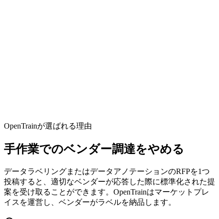
Argilla
確認済み
すべて比較
OpenTrainが選ばれる理由
手作業でのベンダー調達をやめる
データラベリングまたはデータアノテーションのRFPを1つ
投稿すると、適切なベンダーが応答した際に標準化された提
案を受け取ることができます。OpenTrainはマーケットプレ
イスを運営し、ベンダーがラベルを納品します。