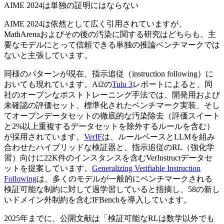
AIME 2024は単独の証明にはならない
AIME 2024は依然として広く引用されていますが、
MathArenaおよびその後の汚染に関する研究はどちらも、主
要なモデルにとって信頼できる単独の推論ベンチマークでは
ないと主張しています。
同様のパターンが現在、指示追従（instruction following）に
おいても現れています。Ai2の
Tulu 3
レポートによると、同
社のオープンなポストトレーニング手法では、開発用および
未確認の評価セット、標準化されたベンチマーク実装、そし
てオープンデータセットの徹底的な汚染除去（評価スイート
と2%以上重複するデータセットを除外するルールを含む）
が採用されています。
VerIF
は、ルールベースとLLMを組み
合わせたハイブリッドな検証器と、指示追従のRL（強化学
習）向けに22K件のインスタンスを含むVerInstructデータセ
ットを提案しています。
Generalizing Verifiable Instruction
Following
は、多くのモデルが一般的にベンチマークされる
検証可能な制約に対して過学習していると指摘し、58の新し
いドメイン外制約を含むIFBenchを導入しています。
2025年までに、公開文献は「検証可能なRLは数学以外でも