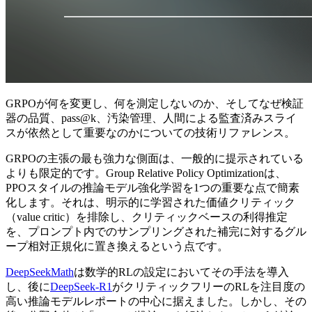
GRPOが何を変更し、何を測定しないのか、そしてなぜ検証
器の品質、pass@k、汚染管理、人間による監査済みスライ
スが依然として重要なのかについての技術リファレンス。
GRPOの主張の最も強力な側面は、一般的に提示されている
よりも限定的です。Group Relative Policy Optimizationは、
PPOスタイルの推論モデル強化学習を1つの重要な点で簡素
化します。それは、明示的に学習された価値クリティック
（value critic）を排除し、クリティックベースの利得推定
を、プロンプト内でのサンプリングされた補完に対するグル
ープ相対正規化に置き換えるという点です。
DeepSeekMath
は数学的RLの設定においてその手法を導入
し、後に
DeepSeek-R1
がクリティックフリーのRLを注目度の
高い推論モデルレポートの中心に据えました。しかし、その