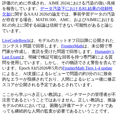
評価のために作成され、AIME 2024における汚染の強い兆候
を報告しています。
データ汚染下におけるRL結果の信頼性
欠如
に関するAAAI 2026の論文では、事前学習データの汚染
が存在する場合、MATH-500、AMC、およびAIMEにおける
RLの向上に関する結論は信頼できない可能性があると論じ
ています。
LiveCodeBench
は、モデルのカットオフ日以降に公開された
コンテスト問題で回答します。
FrontierMath
は、未公開で専
門家が作成し、査読を受けた問題で回答します。
Humanity’s
Last Exam
は、明確で検証可能な回答を持つ専門家による質
問を使用しています。しかし、その物語でさえ警告を含んで
います。Epoch AIの2026年5月の
FrontierMath Tiers 1-4 update
によると、AI支援によるレビューで問題の約3分の1に致命
的なエラーが指摘されており、人間によるレビュー後に修正
スコアが公開される予定であるとされています。
ここから学ぶべき正しい教訓は、ベンチマークの管理者が不
注意であるということではありません。正しい教訓は、推論
モデルのRLにおいては、困難な評価アーティファクトであ
っても継続的な人間の監査が必要であるということです。