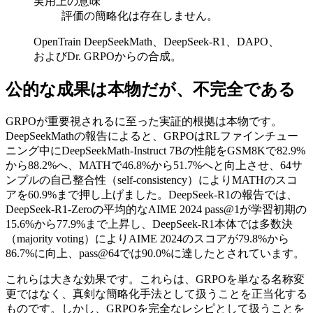
実用上の意味
評価の簡略化は存在しません。
OpenTrain DeepSeekMath、DeepSeek-R1、DAPO、
およびDr. GRPOからの合成。
公的な成果は本物だが、不完全である
GRPOが重要視されるに至った実証的根拠は本物です。
DeepSeekMathの報告によると、GRPOはRLファインチュー
ニング中にDeepSeekMath-Instruct 7Bの性能をGSM8Kで82.9%
から88.2%へ、MATHで46.8%から51.7%へと向上させ、64サ
ンプルの自己整合性（self-consistency）によりMATHのスコ
アを60.9%まで押し上げました。DeepSeek-R1の報告では、
DeepSeek-R1-Zeroの平均的なAIME 2024 pass@1が学習初期の
15.6%から77.9%まで上昇し、DeepSeek-R1本体では多数決
（majority voting）によりAIME 2024のスコアが79.8%から
86.7%に向上、pass@64では90.0%に達したとされています。
これらは大きな効果です。これらは、GRPOを単なる名称変
更ではなく、真剣な簡略化手法として扱うことを正当化する
ものです。しかし、GRPOを完全なレシピとして扱うことを