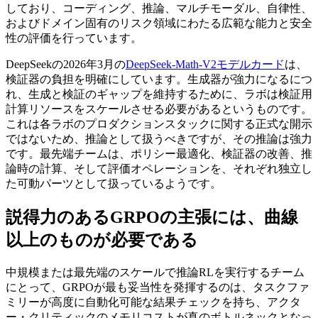
しており、コーディング、推論、マルチモーダル、自律性、
およびドメイン固有のリスク領域にわたる広範な能力と安全
性の評価を行っています。
DeepSeekの2026年3月の
DeepSeek-Math-V2モデルカード
は、
検証器の負担を明確にしています。生成器が強力になるにつ
れ、生成と検証のギャップを維持するために、ラボは検証用
計算リソースをスケールさせる必要があるというものです。
これは各ラボのプロダクションスタックに関する正式な開示
ではないため、推論として扱うべきですが、その推論は強力
です。最先端チームは、ポリシー最適化、検証器の改善、推
論時の計算、そして評価オペレーションを、それぞれ独立し
た可動パーツとして扱っているようです。
説得力のあるGRPOの主張には、曲線
以上のものが必要である
中規模または最先端のスケールで推論RLを実行するチーム
にとって、GRPOが最も妥当性を発揮するのは、タスクファ
ミリーが高度に自動化可能な結果チェックを持ち、アクタ
ー・クリティックのメモリコストが真のボトルネックとなっ