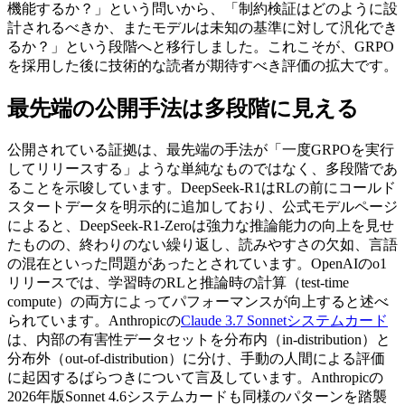
機能するか？」という問いから、「制約検証はどのように設
計されるべきか、またモデルは未知の基準に対して汎化でき
るか？」という段階へと移行しました。これこそが、GRPO
を採用した後に技術的な読者が期待すべき評価の拡大です。
最先端の公開手法は多段階に見える
公開されている証拠は、最先端の手法が「一度GRPOを実行
してリリースする」ような単純なものではなく、多段階であ
ることを示唆しています。DeepSeek-R1はRLの前にコールド
スタートデータを明示的に追加しており、公式モデルページ
によると、DeepSeek-R1-Zeroは強力な推論能力の向上を見せ
たものの、終わりのない繰り返し、読みやすさの欠如、言語
の混在といった問題があったとされています。OpenAIのo1
リリースでは、学習時のRLと推論時の計算（test-time
compute）の両方によってパフォーマンスが向上すると述べ
られています。Anthropicの
Claude 3.7 Sonnetシステムカード
は、内部の有害性データセットを分布内（in-distribution）と
分布外（out-of-distribution）に分け、手動の人間による評価
に起因するばらつきについて言及しています。Anthropicの
2026年版Sonnet 4.6システムカードも同様のパターンを踏襲