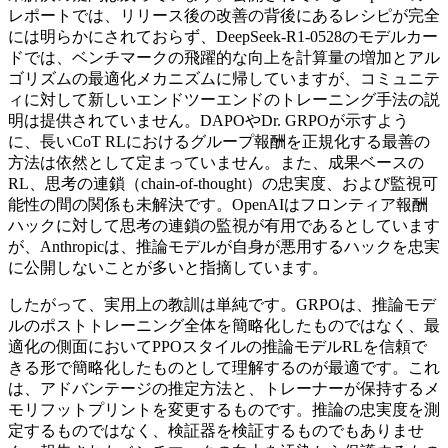
レポートでは、リリース後の改善の背後にあるレシピが完全
には明らかにされておらず、DeepSeek-R1-0528のモデルカー
ドでは、ベンチマークの飛躍的な向上を計算量の増加とアル
ゴリズムの最適化メカニズムに帰していますが、コミュニテ
ィに対して新しいエンドツーエンドのトレーニング手法の説
明は提供されていません。DAPOやDr. GRPOが示すよう
に、長いCoT RLにおけるグループ報酬を正規化する最善の
方法は依然として定まっていません。また、成果ベースの
RL、思考の連鎖（chain-of-thought）の忠実度、および監視可
能性の間の関係も未解決です。OpenAIはフロンティア報酬
ハックに対して思考の連鎖の監視が有用であるとしています
が、Anthropicは、推論モデルが自身が悪用するハックを忠実
に公開しないことが多いと指摘しています。
したがって、実用上の教訓は単純です。GRPOは、推論モデ
ルのポストトレーニング全体を簡略化したものではなく、最
適化の側面においてPPOスタイルの推論モデルRLを信頼で
きる形で簡略化したものとして理解するのが最適です。これ
は、アドバンテージの推定方法と、トレーナーが保持するメ
モリフットプリントを変更するものです。推論の忠実度を測
定するものではなく、検証器を検証するものでもありませ