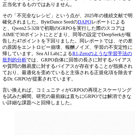
正当化するものではありません。
その「不完全なレシピ」という点が、2025年の後続文献で明
確化されました。ByteDance Seedの
DAPO
レポートによる
と、Qwen2.5-32Bで初期のGRPOを実行した際のスコアは
AIMEで30ポイントにとどまり、同等の設定でDeepSeekが報
告した47ポイントを下回りました。同レポートでは、その差
の原因をエントロピー崩壊、報酬ノイズ、学習の不安定性に
帰しています。Sea AI Labによる
R1-Zeroのような学習手法の
批判的分析
では、GRPO自体に回答の長さに対するバイアス
や質問の難易度に対するバイアスが存在することが指摘され
ており、最適化を歪めていると主張される正規化項を除去す
るDr. GRPOが提案されています。
言い換えれば、コミュニティがGRPOの再現とスケーリング
を試みた瞬間、研究の最前線は直ちにGRPOでは解消できな
い詳細な課題へと回帰しました。