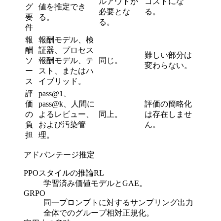
ルアウトが
コストにな
グ
値を推定でき
必要とな
る。
要
る。
る。
件
報
報酬モデル、検
酬
証器、プロセス
難しい部分は
ソ
報酬モデル、テ
同じ。
変わらない。
ー
スト、またはハ
ス
イブリッド。
評
pass@1、
価
pass@k、人間に
評価の簡略化
の
よるレビュー、
同上。
は存在しませ
負
および汚染管
ん。
担
理。
アドバンテージ推定
PPOスタイルの推論RL
学習済み価値モデルとGAE。
GRPO
同一プロンプトに対するサンプリング出力
全体でのグループ相対正規化。