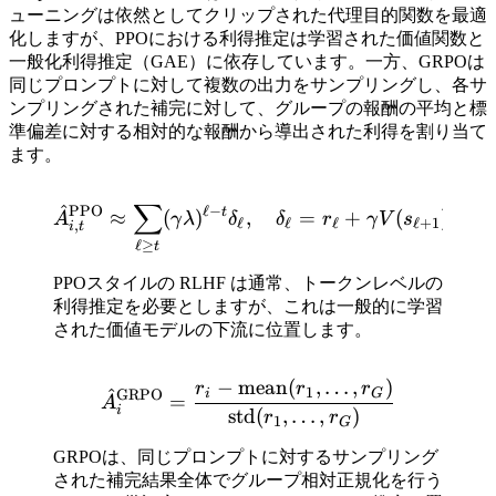
ューニングは依然としてクリップされた代理目的関数を最適
化しますが、PPOにおける利得推定は学習された価値関数と
一般化利得推定（GAE）に依存しています。一方、GRPOは
同じプロンプトに対して複数の出力をサンプリングし、各サ
ンプリングされた補完に対して、グループの報酬の平均と標
準偏差に対する相対的な報酬から導出された利得を割り当て
ます。
∑
^
\hat{A}_{i,t}^{\mathrm{P
PPO
ℓ
−
t
≈
(
)
,
=
+
(
)
−
A
γ
λ
δ
δ
r
γ
V
s
V
ℓ
ℓ
ℓ
ℓ
+
1
,
i
t
ℓ
≥
t
PPOスタイルの RLHF は通常、トークンレベルの
利得推定を必要としますが、これは一般的に学習
された価値モデルの下流に位置します。
−
mean
(
,
…
,
)
\hat{A}_i^{\mathrm{GRPO
r
r
r
1
^
i
G
GRPO
=
A
i
std
(
,
…
,
)
r
r
1
G
GRPOは、同じプロンプトに対するサンプリング
された補完結果全体でグループ相対正規化を行う