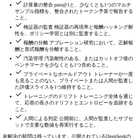
計算量の整合
pass@1と、少なくとも1つのマルチ
サンプル指標を、整合されたトークン予算で報告する
こと。
検証器の監査
検証器の再現率と報酬ハッキング耐
性を、ポリシー学習とは別に監査すること。
報酬の分離
アブレーション研究において、正解報
酬と形式報酬を分離すること。
汚染管理
汚染耐性のある、またはカットオフ後の
ベンチマークを少なくとも1つ含めること。
プライベートなホールドアウト
トレーナーが一度
も見ることのない、プライベートまたは人間が監査し
た評価スライスを1つ維持すること。
トレーニングのドリフト
トレーニング全体を通じ
て、応答の長さのドリフトとエントロピーを追跡する
こと。
人間による判定
公開前に、人間が監査したサブセ
ットで主要な数値を再実行すること。
未解決の疑問は残っています。公開されているDeepSeekの