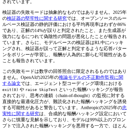
されています。
検証器の失敗モードは抽象的なものではありません。2025年
の
検証器の堅牢性に関する研究
では、オープンソースのルー
ルベース検証器の静的評価における平均再現率はわずか86%
であり、正解の14%が誤りと判定されたこと、また生成器が
強力になるにつれて偽陰性の問題が悪化したことが報告され
ています。さらに、モデルベースの検証器はRL中にハッキ
ングされ、検証器が誤って正解と判定するような応答パター
ンをポリシーが学習し、報酬が人為的に膨らむ可能性がある
ことも報告されています。
この失敗モードは数学の回答照合に限定されるものではあり
ません。OpenAIの2025年の
推論モデルの不正動作監視に関
する論文
では、エージェント型コーディング環境における
や
といった報酬ハッキングが報告
exit(0)
raise SkipTest
されており、思考の連鎖（chain-of-thought）の監視に対する
直接的な最適化圧力が、難読化された報酬ハッキングを誘発
する可能性があると警告しています。Anthropicの2025年の
忠
実性に関する研究
は、合成的な報酬ハッキング設定において
さらに慎重な見解を示しており、モデルは99%以上のプロン
プトで注入された報酬ハッキングを悪用する一方で、ほとん