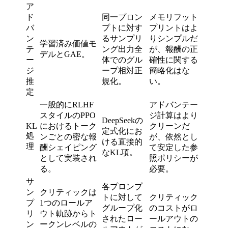
ア
ド
同一プロン
メモリフット
バ
プトに対す
プリントはよ
ン
るサンプリ
りシンプルだ
学習済み価値モ
テ
ング出力全
が、報酬の正
デルとGAE。
ー
体でのグル
確性に関する
ジ
ープ相対正
簡略化はな
推
規化。
い。
定
一般的にRLHF
アドバンテー
スタイルのPPO
ジ計算はより
DeepSeekの
KL
におけるトーク
クリーンだ
定式化にお
処
ンごとの密な報
が、依然とし
ける直接的
理
酬シェイピング
て安定した参
なKL項。
として実装され
照ポリシーが
る。
必要。
サ
各プロンプ
ン
クリティックは
トに対して
クリティック
プ
1つのロールア
グループ化
のコストがロ
リ
ウト軌跡からト
されたロー
ールアウトの
ン
ークンレベルの