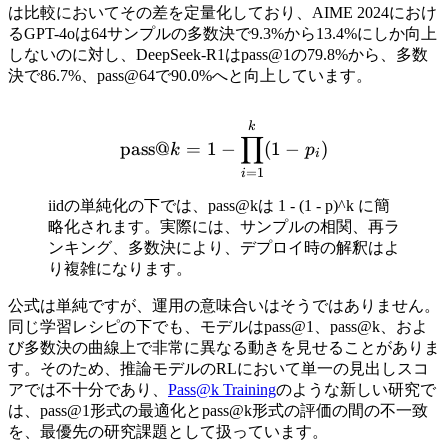
は比較においてその差を定量化しており、AIME 2024におけ
るGPT-4oは64サンプルの多数決で9.3%から13.4%にしか向上
しないのに対し、DeepSeek-R1はpass@1の79.8%から、多数
決で86.7%、pass@64で90.0%へと向上しています。
\mathrm{pass@}k = 1 - \p
k
∏
pass@
=
1
−
(
1
−
)
k
p
i
=
1
i
iidの単純化の下では、pass@kは 1 - (1 - p)^k に簡
略化されます。実際には、サンプルの相関、再ラ
ンキング、多数決により、デプロイ時の解釈はよ
り複雑になります。
公式は単純ですが、運用の意味合いはそうではありません。
同じ学習レシピの下でも、モデルはpass@1、pass@k、およ
び多数決の曲線上で非常に異なる動きを見せることがありま
す。そのため、推論モデルのRLにおいて単一の見出しスコ
アでは不十分であり、
Pass@k Training
のような新しい研究で
は、pass@1形式の最適化とpass@k形式の評価の間の不一致
を、最優先の研究課題として扱っています。