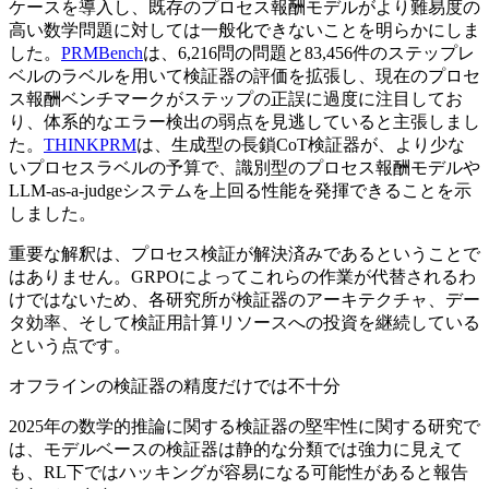
ケースを導入し、既存のプロセス報酬モデルがより難易度の
高い数学問題に対しては一般化できないことを明らかにしま
した。
PRMBench
は、6,216問の問題と83,456件のステップレ
ベルのラベルを用いて検証器の評価を拡張し、現在のプロセ
ス報酬ベンチマークがステップの正誤に過度に注目してお
り、体系的なエラー検出の弱点を見逃していると主張しまし
た。
THINKPRM
は、生成型の長鎖CoT検証器が、より少な
いプロセスラベルの予算で、識別型のプロセス報酬モデルや
LLM-as-a-judgeシステムを上回る性能を発揮できることを示
しました。
重要な解釈は、プロセス検証が解決済みであるということで
はありません。GRPOによってこれらの作業が代替されるわ
けではないため、各研究所が検証器のアーキテクチャ、デー
タ効率、そして検証用計算リソースへの投資を継続している
という点です。
オフラインの検証器の精度だけでは不十分
2025年の数学的推論に関する検証器の堅牢性に関する研究で
は、モデルベースの検証器は静的な分類では強力に見えて
も、RL下ではハッキングが容易になる可能性があると報告