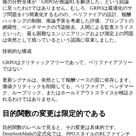
後の分野全体が「GRPOが推論RLを解決した」という結論
に至ったわけではありません。むしろ、GRPOは最適化のサ
ブ問題を1つ簡素化するものの、ベリファイアの設計、報酬
ハッキングの制御、推論予算を考慮した評価、プロンプトの
網羅性、ベンチマークの汚染除去、人間による監査スライス
といった、最も困難なエンジニアリングおよび測定上の問題
は依然として残っているという認識に収束しました。
技術的な構成
GRPOはクリティックフリーであって、ベリファイアフリー
ではない
更新シグナルは、依然として報酬ソースの質に依存します。
価値クリティックを削除しても、ベリファイア、ベンチマー
ク、ルーブリック、またはホールドアウトスライスが検証さ
れるわけではありません。
目的関数の変更は限定的である
目的関数のレベルで見ると、その変更は具体的です。
DeepSeekMathの定式化では、PPOスタイルのRLファインチ