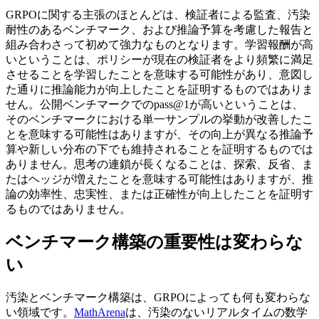
GRPOに関する主張のほとんどは、検証者による監査、汚染
耐性のあるベンチマーク、および推論予算を考慮した報告と
組み合わさって初めて強力なものとなります。学習報酬が高
いということは、ポリシーが現在の検証者をより頻繁に満足
させることを学習したことを意味する可能性があり、意図し
た通りに推論能力が向上したことを証明するものではありま
せん。公開ベンチマークでのpass@1が高いということは、
そのベンチマークにおける単一サンプルの挙動が改善したこ
とを意味する可能性はありますが、その向上が異なる推論予
算や新しい分布の下でも維持されることを証明するものでは
ありません。思考の連鎖が長くなることは、探索、反省、ま
たはヘッジが増えたことを意味する可能性はありますが、推
論の効率性、忠実性、または正確性が向上したことを証明す
るものではありません。
ベンチマーク構築の重要性は変わらな
い
汚染とベンチマーク構築は、GRPOによっても何も変わらな
い領域です。
MathArena
は、汚染のないリアルタイムの数学