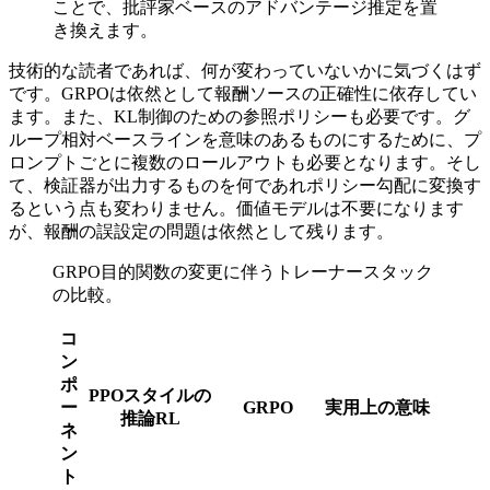
ことで、批評家ベースのアドバンテージ推定を置
き換えます。
技術的な読者であれば、何が変わっていないかに気づくはず
です。GRPOは依然として報酬ソースの正確性に依存してい
ます。また、KL制御のための参照ポリシーも必要です。グ
ループ相対ベースラインを意味のあるものにするために、プ
ロンプトごとに複数のロールアウトも必要となります。そし
て、検証器が出力するものを何であれポリシー勾配に変換す
るという点も変わりません。価値モデルは不要になります
が、報酬の誤設定の問題は依然として残ります。
GRPO目的関数の変更に伴うトレーナースタック
の比較。
コ
ン
ポ
PPOスタイルの
ー
GRPO
実用上の意味
推論RL
ネ
ン
ト