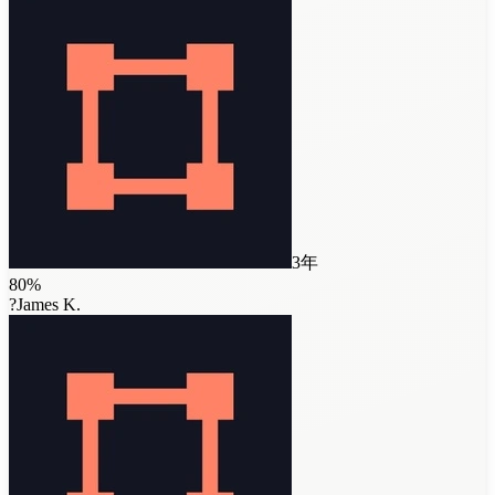
3年
80
%
?
James K.