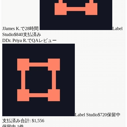
J
James K.
で28時間
Label
Studio
$840
支払済み
D
Dr. Priya R.
でQAレビュー
Label Studio
$720
保留中
支払済み合計: $1,556
保留中 1件