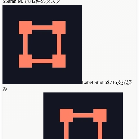
S
Sarah M.
で842件のタスク
Label Studio
$716
支払済
み