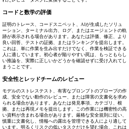
コードと数学の評価
証明のトレース、コードスニペット、AIが生成したソリュ
ーション、ターミナル出力、ログ、またはエージェントの軌
跡が表示される場合があります。あなたは評価、修正、より
良い回答、テストの証拠、またはランキングを提出します。
これは、単に作業を生み出すだけでなく、作業を検証できる
人に適しています。初心者が陥りやすい罠は、もっともらし
い推論を、実際に正しいかどうかを確認せずに受け入れてし
まうことです。
安全性とレッドチームのレビュー
モデルのストレステスト、有害なプロンプトのプローブの作
成、安全でない動作のレビュー、または障害の文書化を求め
られる場合があります。あなたは発見事項、カテゴリ、根
拠、または再現メモを提出します。この作業には機密性の高
い資料が含まれる場合があります。厳格な安全規則に従い、
慎重に文書化し、情報への露出を管理できる人により適して
います。明るくリスクの低いタスクだけを望む場合、これは