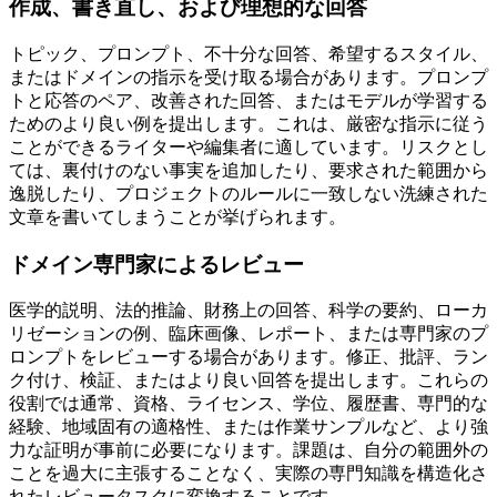
作成、書き直し、および理想的な回答
トピック、プロンプト、不十分な回答、希望するスタイル、
またはドメインの指示を受け取る場合があります。プロンプ
トと応答のペア、改善された回答、またはモデルが学習する
ためのより良い例を提出します。これは、厳密な指示に従う
ことができるライターや編集者に適しています。リスクとし
ては、裏付けのない事実を追加したり、要求された範囲から
逸脱したり、プロジェクトのルールに一致しない洗練された
文章を書いてしまうことが挙げられます。
ドメイン専門家によるレビュー
医学的説明、法的推論、財務上の回答、科学の要約、ローカ
リゼーションの例、臨床画像、レポート、または専門家のプ
ロンプトをレビューする場合があります。修正、批評、ラン
ク付け、検証、またはより良い回答を提出します。これらの
役割では通常、資格、ライセンス、学位、履歴書、専門的な
経験、地域固有の適格性、または作業サンプルなど、より強
力な証明が事前に必要になります。課題は、自分の範囲外の
ことを過大に主張することなく、実際の専門知識を構造化さ
れたレビュータスクに変換することです。