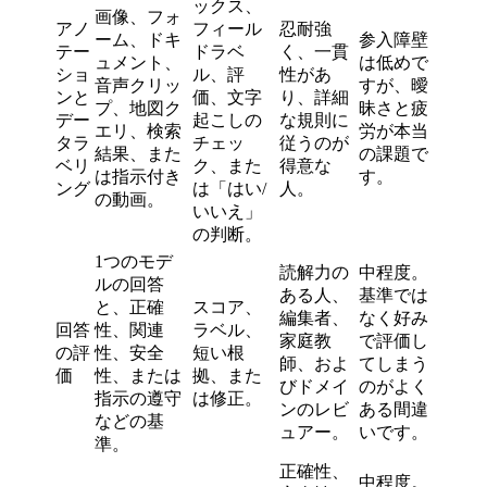
ックス、
画像、フォ
アノ
フィール
忍耐強
ーム、ドキ
参入障壁
テー
ドラベ
く、一貫
ュメント、
は低めで
ショ
ル、評
性があ
音声クリッ
すが、曖
ンと
価、文字
り、詳細
プ、地図ク
昧さと疲
デー
起こしの
な規則に
エリ、検索
労が本当
タラ
チェッ
従うのが
結果、また
の課題で
ベリ
ク、また
得意な
は指示付き
す。
ング
は「はい/
人。
の動画。
いいえ」
の判断。
1つのモデ
読解力の
中程度。
ルの回答
ある人、
基準では
と、正確
スコア、
編集者、
なく好み
回答
性、関連
ラベル、
家庭教
で評価し
の評
性、安全
短い根
師、およ
てしまう
価
性、または
拠、また
びドメイ
のがよく
指示の遵守
は修正。
ンのレビ
ある間違
などの基
ュアー。
いです。
準。
正確性、
中程度。