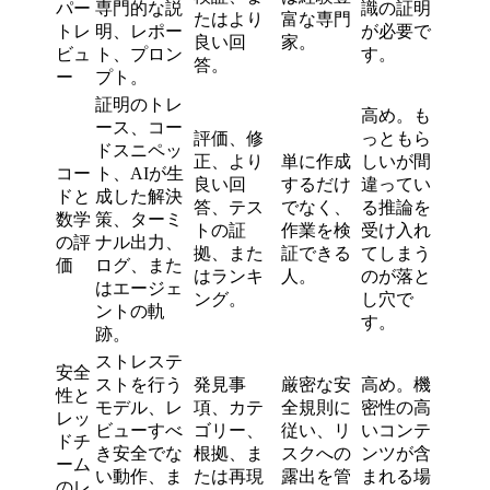
パー
専門的な説
識の証明
たはより
富な専門
トレ
明、レポー
が必要で
良い回
家。
ビュ
ト、プロン
す。
答。
ー
プト。
証明のトレ
高め。も
ース、コー
評価、修
っともら
ドスニペッ
正、より
単に作成
しいが間
コー
ト、AIが生
良い回
するだけ
違ってい
ドと
成した解決
答、テス
でなく、
る推論を
数学
策、ターミ
トの証
作業を検
受け入れ
の評
ナル出力、
拠、また
証できる
てしまう
価
ログ、また
はランキ
人。
のが落と
はエージェ
ング。
し穴で
ントの軌
す。
跡。
ストレステ
安全
ストを行う
発見事
厳密な安
高め。機
性と
モデル、レ
項、カテ
全規則に
密性の高
レッ
ビューすべ
ゴリー、
従い、リ
いコンテ
ドチ
き安全でな
根拠、ま
スクへの
ンツが含
ーム
い動作、ま
たは再現
露出を管
まれる場
のレ