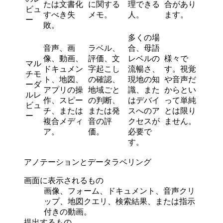
たは文書化
に関する
理できる
合があり
ビュ
すべき失
メモ。
人。
ます。
ー
敗。
多くの場
音声、画
ラベル、
合、母語
像、動画、
評価、文
レベルの
様々で
マル
ドキュメン
字起こし
流暢さ、
す。視覚
チモ
ト、地図、
の確認、
現地の知
や音声だ
ーダ
アプリの操
地域ごと
識、また
からとい
ルレ
作、スピー
の判断、
はデバイ
って単純
ビュ
チ、または
または発
スへのア
とは限り
ー
複合メディ
音の評
クセスが
ません。
ア。
価。
必要で
す。
アノテーションとデータラベリング
画面に表示されるもの
画像、フォーム、ドキュメント、音声クリ
ップ、地図クエリ、検索結果、または指示
付きの動画。
提出するもの