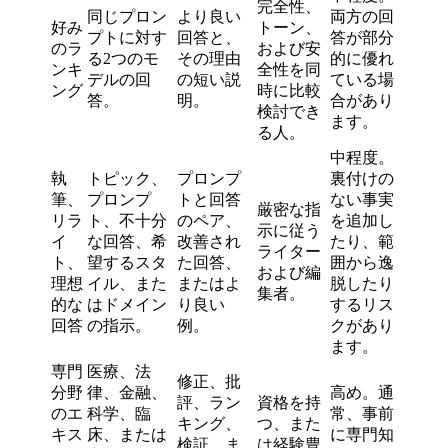
完全性、
同じプロン
より良い
両方の回
好み
トーン、
プトに対す
回答と、
答が部分
のラ
および安
る2つのモ
その理由
的に優れ
ンキ
全性を同
デルの回
の短い説
ている場
ング
時に比較
答。
明。
合があり
検討でき
ます。
る人。
中程度。
執
トピック、
プロンプ
裏付けの
筆、
プロンプ
トと回答
ない事実
厳密な指
リラ
ト、不十分
のペア、
を追加し
示に従う
イ
な回答、希
改善され
たり、範
ライター
ト、
望するスタ
た回答、
囲から逸
および編
理想
イル、また
またはよ
脱したり
集者。
的な
はドメイン
り良い
するリス
回答
の指示。
例。
クがあり
ます。
専門
医療、法
修正、批
分野
律、金融、
高め。通
評、ラン
資格を持
のエ
科学、臨
常、事前
キング、
つ、また
キス
床、または
に専門知
検証、ま
は経験豊