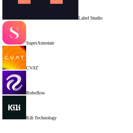
Label Studio
SuperAnnotate
CVAT
Roboflow
Kili Technology