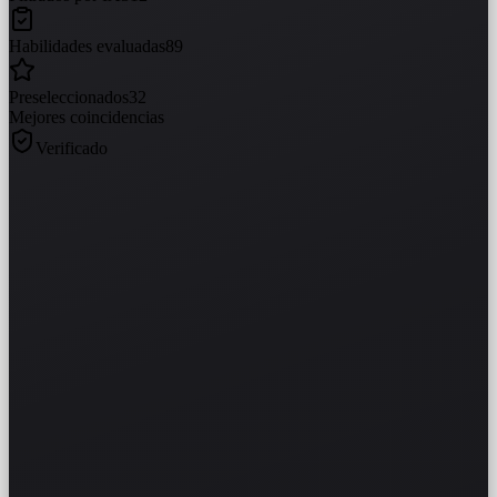
Habilidades evaluadas
89
Preseleccionados
32
Mejores coincidencias
Verificado
DSC