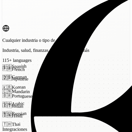
Cualquier industria o tipo de señal
Industria, salud, finanzas, infraestructura y más
115
+
languages
Spanish
🇪🇸
🇫🇷
French
German
🇩🇪
🇯🇵
Japanese
Korean
🇰🇷
🇨🇳
Mandarin
🇧🇷
Portuguese
Arabic
🇸🇦
🇮🇹
Italian
Russian
🇷🇺
🇮🇳
Hindi
Thai
🇹🇭
Integraciones