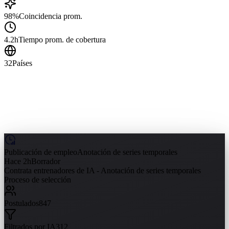
98%
Coincidencia prom.
4.2h
Tiempo prom. de cobertura
32
Países
Publicación de empleo
Anotación de series temporales
Hace 2h
Borrador
Contrata entrenadores de IA - Anotación de series temporales
Proceso de selección
Postulados
847
Filtrados por IA
312