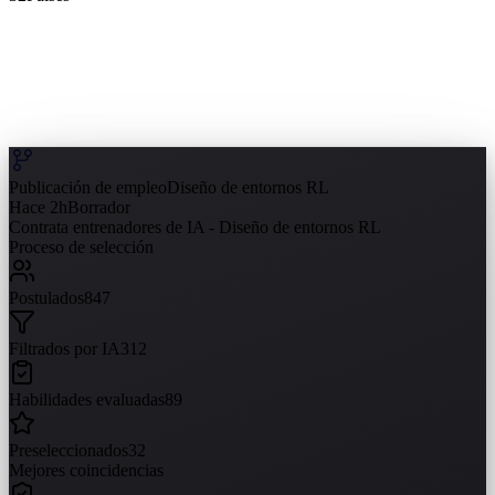
Publicación de empleo
Diseño de entornos RL
Hace 2h
Borrador
Contrata entrenadores de IA - Diseño de entornos RL
Proceso de selección
Postulados
847
Filtrados por IA
312
Habilidades evaluadas
89
Preseleccionados
32
Mejores coincidencias