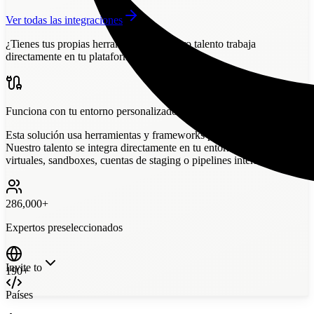
Ver todas las integraciones
¿Tienes tus propias herramientas?
Nuestro talento trabaja
directamente en tu plataforma.
Funciona con tu entorno personalizado
Esta solución usa herramientas y frameworks personalizados.
Nuestro talento se integra directamente en tu entorno: máquinas
virtuales, sandboxes, cuentas de staging o pipelines internos.
286,000+
Expertos preseleccionados
Invite to
190+
Países
Custom Tools