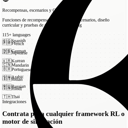
Recompensas, escenarios y QA
Funciones de recompensa, bibliotecas de escenarios, diseño
curricular y pruebas de specification gaming
115
+
languages
Spanish
🇪🇸
🇫🇷
French
German
🇩🇪
🇯🇵
Japanese
Korean
🇰🇷
🇨🇳
Mandarin
🇧🇷
Portuguese
Arabic
🇸🇦
🇮🇹
Italian
Russian
🇷🇺
🇮🇳
Hindi
Thai
🇹🇭
Integraciones
Contrata para cualquier framework RL o
motor de simulación