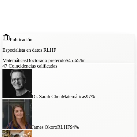
Publicación
Especialista en datos RLHF
Matemáticas
Doctorado preferido
$45-65/hr
47
Coincidencias calificadas
Dr. Sarah Chen
Matemáticas
97
%
James Okoro
RLHF
94
%