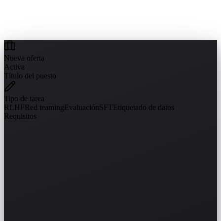
Nueva oferta
Activa
Título del puesto
Tipo de tarea
RLHF
Red teaming
Evaluación
SFT
Etiquetado de datos
Requisitos