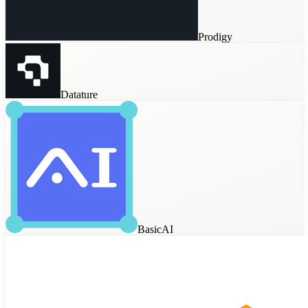
Prodigy
Datature
BasicAI