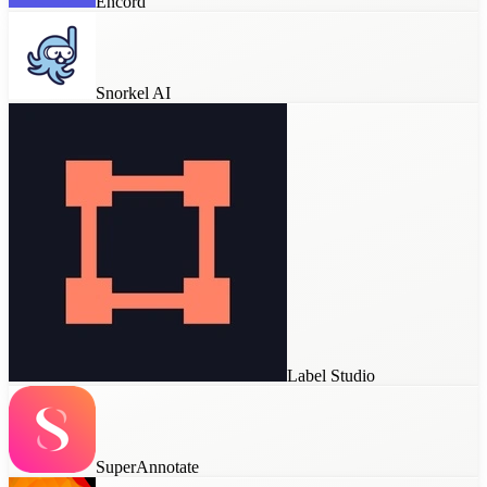
Encord
Snorkel AI
Label Studio
SuperAnnotate