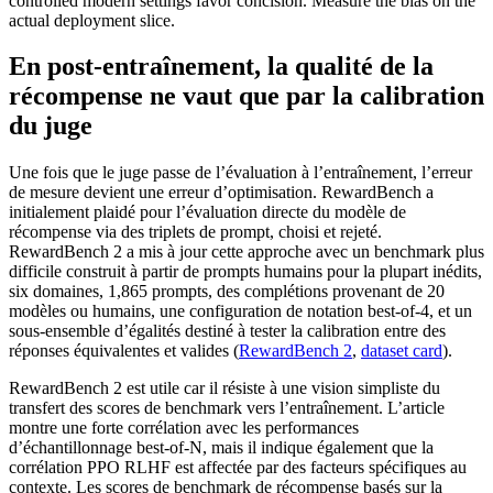
controlled modern settings favor concision. Measure the bias on the
actual deployment slice.
En post-entraînement, la qualité de la
récompense ne vaut que par la calibration
du juge
Une fois que le juge passe de l’évaluation à l’entraînement, l’erreur
de mesure devient une erreur d’optimisation. RewardBench a
initialement plaidé pour l’évaluation directe du modèle de
récompense via des triplets de prompt, choisi et rejeté.
RewardBench 2 a mis à jour cette approche avec un benchmark plus
difficile construit à partir de prompts humains pour la plupart inédits,
six domaines, 1,865 prompts, des complétions provenant de 20
modèles ou humains, une configuration de notation best-of-4, et un
sous-ensemble d’égalités destiné à tester la calibration entre des
réponses équivalentes et valides (
RewardBench 2
,
dataset card
).
RewardBench 2 est utile car il résiste à une vision simpliste du
transfert des scores de benchmark vers l’entraînement. L’article
montre une forte corrélation avec les performances
d’échantillonnage best-of-N, mais il indique également que la
corrélation PPO RLHF est affectée par des facteurs spécifiques au
contexte. Les scores de benchmark de récompense basés sur la