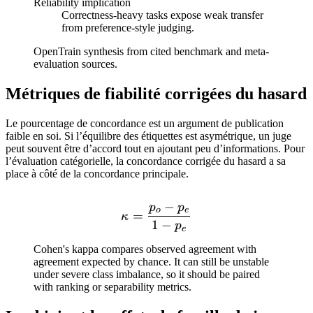
Reliability implication
Correctness-heavy tasks expose weak transfer
from preference-style judging.
OpenTrain synthesis from cited benchmark and meta-
evaluation sources.
Métriques de fiabilité corrigées du hasard
Le pourcentage de concordance est un argument de publication
faible en soi. Si l’équilibre des étiquettes est asymétrique, un juge
peut souvent être d’accord tout en ajoutant peu d’informations. Pour
l’évaluation catégorielle, la concordance corrigée du hasard a sa
place à côté de la concordance principale.
−
p
p
\kappa = \frac{p_o - p_e}
o
e
=
κ
1
−
p
e
Cohen's kappa compares observed agreement with
agreement expected by chance. It can still be unstable
under severe class imbalance, so it should be paired
with ranking or separability metrics.