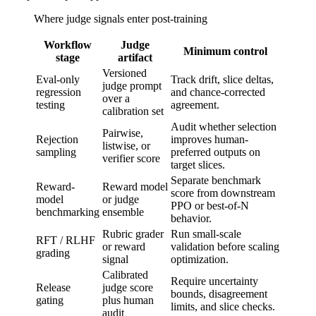
Where judge signals enter post-training
Workflow
Judge
Minimum control
stage
artifact
Versioned
Eval-only
Track drift, slice deltas,
judge prompt
regression
and chance-corrected
over a
testing
agreement.
calibration set
Audit whether selection
Pairwise,
Rejection
improves human-
listwise, or
sampling
preferred outputs on
verifier score
target slices.
Separate benchmark
Reward-
Reward model
score from downstream
model
or judge
PPO or best-of-N
benchmarking
ensemble
behavior.
Rubric grader
Run small-scale
RFT / RLHF
or reward
validation before scaling
grading
signal
optimization.
Calibrated
Require uncertainty
Release
judge score
bounds, disagreement
gating
plus human
limits, and slice checks.
audit