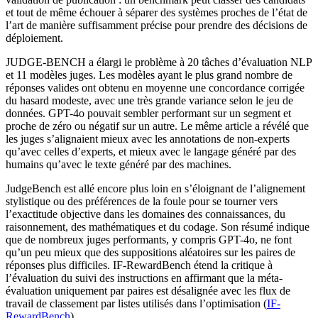
et tout de même échouer à séparer des systèmes proches de l’état de
l’art de manière suffisamment précise pour prendre des décisions de
déploiement.
JUDGE-BENCH a élargi le problème à 20 tâches d’évaluation NLP
et 11 modèles juges. Les modèles ayant le plus grand nombre de
réponses valides ont obtenu en moyenne une concordance corrigée
du hasard modeste, avec une très grande variance selon le jeu de
données. GPT-4o pouvait sembler performant sur un segment et
proche de zéro ou négatif sur un autre. Le même article a révélé que
les juges s’alignaient mieux avec les annotations de non-experts
qu’avec celles d’experts, et mieux avec le langage généré par des
humains qu’avec le texte généré par des machines.
JudgeBench est allé encore plus loin en s’éloignant de l’alignement
stylistique ou des préférences de la foule pour se tourner vers
l’exactitude objective dans les domaines des connaissances, du
raisonnement, des mathématiques et du codage. Son résumé indique
que de nombreux juges performants, y compris GPT-4o, ne font
qu’un peu mieux que des suppositions aléatoires sur les paires de
réponses plus difficiles. IF-RewardBench étend la critique à
l’évaluation du suivi des instructions en affirmant que la méta-
évaluation uniquement par paires est désalignée avec les flux de
travail de classement par listes utilisés dans l’optimisation (
IF-
RewardBench
).