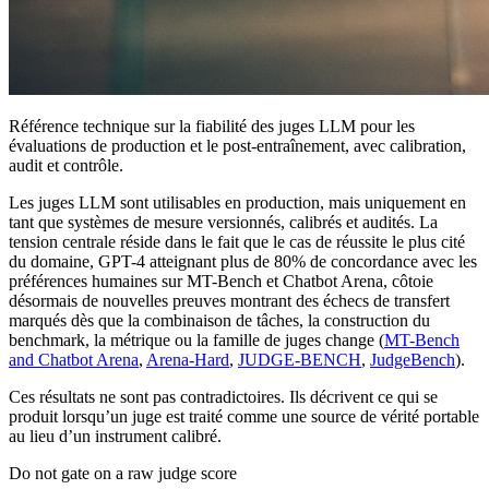
Référence technique sur la fiabilité des juges LLM pour les
évaluations de production et le post-entraînement, avec calibration,
audit et contrôle.
Les juges LLM sont utilisables en production, mais uniquement en
tant que systèmes de mesure versionnés, calibrés et audités. La
tension centrale réside dans le fait que le cas de réussite le plus cité
du domaine, GPT-4 atteignant plus de 80% de concordance avec les
préférences humaines sur MT-Bench et Chatbot Arena, côtoie
désormais de nouvelles preuves montrant des échecs de transfert
marqués dès que la combinaison de tâches, la construction du
benchmark, la métrique ou la famille de juges change (
MT-Bench
and Chatbot Arena
,
Arena-Hard
,
JUDGE-BENCH
,
JudgeBench
).
Ces résultats ne sont pas contradictoires. Ils décrivent ce qui se
produit lorsqu’un juge est traité comme une source de vérité portable
au lieu d’un instrument calibré.
Do not gate on a raw judge score