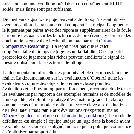
précision sont une condition préalable à un entraînement RLHF
solide, mais ils ne sont pas suffisants.
De meilleurs signaux de juge peuvent aider lorsqu’ils sont utilisés
avec précaution. Le raisonnement comparatif participatif augmente
le jugement par paires avec des réponses supplémentaires de la foule
et montre des gains sur les benchmarks de préférence, y compris des
améliorations en aval de l’échantillonnage par rejet (
Crowd
Comparative Reasoning
). La leçon n’est pas que le calcul
supplémentaire du temps de juge résout la fiabilité. C’est que des
protocoles de jugement plus riches peuvent améliorer le signal de
mesure utilisé pour la sélection et le filtrage.
La documentation officielle des produits reflète désormais la même
réalité. La documentation sur les évaluateurs d’OpenAI traite les
évaluateurs comme des objets de première classe pour les
évaluations et le fine-tuning par renforcement, recommande de tester
les évaluateurs par rapport à des exemples humains et de modèles de
haute qualité, et définit le piratage d’évaluateur (grader hacking)
comme le cas où un modèle obtient un score élevé aux évaluations
de l’évaluateur mais faible aux évaluations d’experts humains
(
OpenAI graders
,
reinforcement fine-tuning cookbook
). Le mode de
défaillance est simple : l’équipe intègre un juge dans la boucle avant
de valider si le score reste aligné une fois que la politique commence
à s’optimiser par rapport à lui.