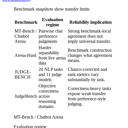
Benchmark snapshots show transfer limits
Evaluation
Benchmark
Reliability implication
regime
MT-Bench /
Pairwise chat
Strong benchmark-local
Chatbot
preference
agreement does not
Arena
judgments
imply universal transfer.
Harder
Benchmark construction
separability
Arena-Hard
changes what agreement
from live arena
means.
data
20 NLP tasks
Chance-corrected and
JUDGE-
and 11 judge
rank metrics vary
BENCH
models
substantially by task.
Objective
Correctness-heavy tasks
correctness
expose weak transfer
JudgeBench
across
from preference-style
reasoning
judging.
domains
MT-Bench / Chatbot Arena
Evaluation regime