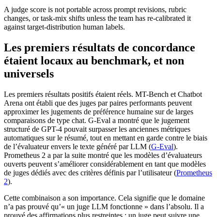
A judge score is not portable across prompt revisions, rubric
changes, or task-mix shifts unless the team has re-calibrated it
against target-distribution human labels.
Les premiers résultats de concordance
étaient locaux au benchmark, et non
universels
Les premiers résultats positifs étaient réels. MT-Bench et Chatbot
Arena ont établi que des juges par paires performants peuvent
approximer les jugements de préférence humaine sur de larges
comparaisons de type chat. G-Eval a montré que le jugement
structuré de GPT-4 pouvait surpasser les anciennes métriques
automatiques sur le résumé, tout en mettant en garde contre le biais
de l’évaluateur envers le texte généré par LLM (
G-Eval
).
Prometheus 2 a par la suite montré que les modèles d’évaluateurs
ouverts peuvent s’améliorer considérablement en tant que modèles
de juges dédiés avec des critères définis par l’utilisateur (
Prometheus
2
).
Cette combinaison a son importance. Cela signifie que le domaine
n’a pas prouvé qu’« un juge LLM fonctionne » dans l’absolu. Il a
prouvé des affirmations plus restreintes : un juge peut suivre une