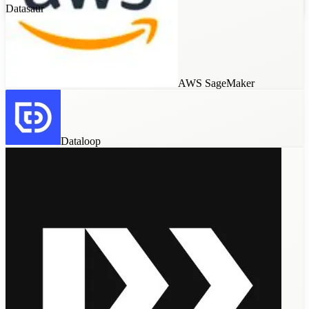
Encord
Kili Technology
AWS SageMaker
Dataloop
Label Studio