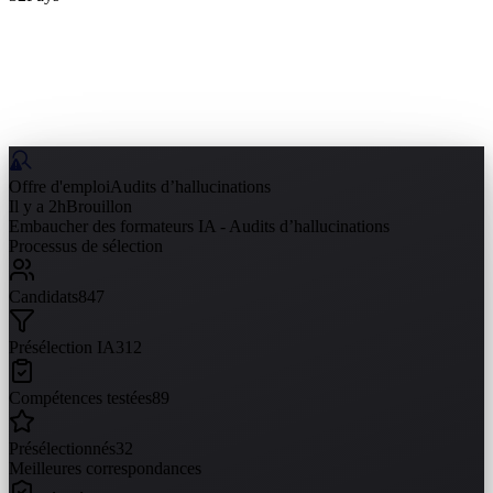
Offre d'emploi
Audits d’hallucinations
Il y a 2h
Brouillon
Embaucher des formateurs IA - Audits d’hallucinations
Processus de sélection
Candidats
847
Présélection IA
312
Compétences testées
89
Présélectionnés
32
Meilleures correspondances