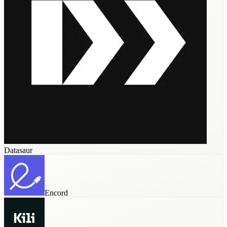
AWS SageMaker
Dataloop
Datasaur
Encord