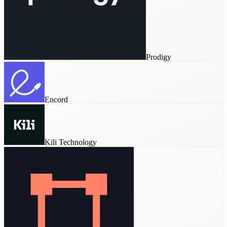
Prodigy
Label Studio
Encord
Kili Technology
Prodigy