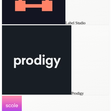
Scale Studio
Label Studio
Snorkel AI
SuperAnnotate
Custom Tools
Prodigy