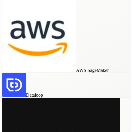
SuperAnnotate
Custom Tools
AWS SageMaker
Argilla
Dataloop