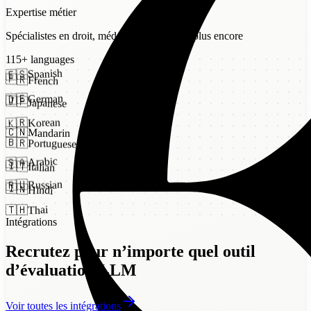
Expertise métier
Spécialistes en droit, médecine, finance, et plus encore
115
+
languages
Argilla
Spanish
🇪🇸
🇫🇷
French
German
🇩🇪
🇯🇵
Japanese
Korean
🇰🇷
🇨🇳
Mandarin
🇧🇷
Portuguese
Arabic
🇸🇦
🇮🇹
Italian
Russian
🇷🇺
🇮🇳
Hindi
Thai
🇹🇭
Intégrations
AWS SageMaker
Recrutez pour n’importe quel outil
d’évaluation LLM
Dataloop
Voir toutes les intégrations