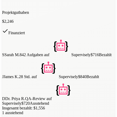
Projektguthaben
$
2,246
Finanziert
S
Sarah M.
842 Aufgaben
auf
Supervisely
$716
Bezahlt
J
James K.
28 Std.
auf
Supervisely
$840
Bezahlt
D
Dr. Priya R.
QA-Review
auf
Supervisely
$720
Ausstehend
Insgesamt bezahlt: $1,556
1 ausstehend