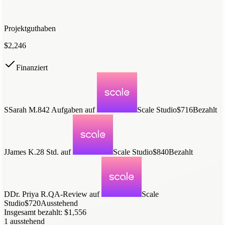
Projektguthaben
$
2,246
Finanziert
S
Sarah M.
842 Aufgaben
auf
Scale Studio
$716
Bezahlt
J
James K.
28 Std.
auf
Scale Studio
$840
Bezahlt
D
Dr. Priya R.
QA-Review
auf
Scale
Studio
$720
Ausstehend
Insgesamt bezahlt: $1,556
1 ausstehend