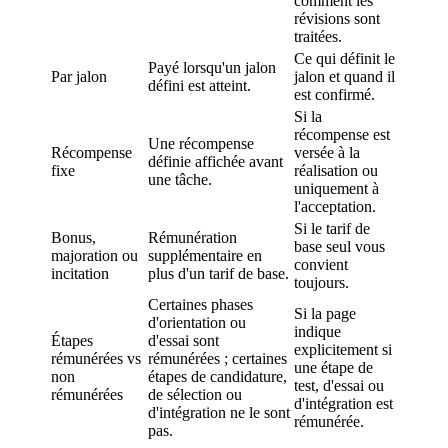
comment les
révisions sont
traitées.
Ce qui définit le
Payé lorsqu'un jalon
Par jalon
jalon et quand il
défini est atteint.
est confirmé.
Si la
récompense est
Une récompense
Récompense
versée à la
définie affichée avant
fixe
réalisation ou
une tâche.
uniquement à
l'acceptation.
Si le tarif de
Bonus,
Rémunération
base seul vous
majoration ou
supplémentaire en
convient
incitation
plus d'un tarif de base.
toujours.
Certaines phases
Si la page
d'orientation ou
indique
Étapes
d'essai sont
explicitement si
rémunérées vs
rémunérées ; certaines
une étape de
non
étapes de candidature,
test, d'essai ou
rémunérées
de sélection ou
d'intégration est
d'intégration ne le sont
rémunérée.
pas.