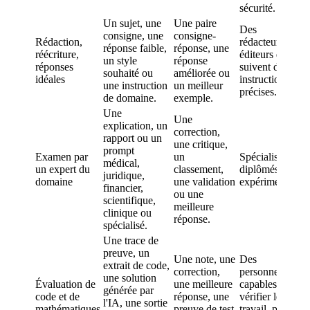
sécurité.
Un sujet, une
Une paire
M
Des
consigne, une
consigne-
r
Rédaction,
rédacteurs et
réponse faible,
réponse, une
d
réécriture,
éditeurs qui
un style
réponse
f
réponses
suivent des
souhaité ou
améliorée ou
v
idéales
instructions
une instruction
un meilleur
d
précises.
de domaine.
exemple.
d
Une
Une
explication, un
correction,
rapport ou un
P
une critique,
prompt
n
Examen par
un
Spécialistes
médical,
g
un expert du
classement,
diplômés ou
juridique,
u
domaine
une validation
expérimentés.
financier,
d
ou une
scientifique,
a
meilleure
clinique ou
réponse.
spécialisé.
Une trace de
preuve, un
Une note, une
Des
extrait de code,
P
correction,
personnes
une solution
a
Évaluation de
une meilleure
capables de
générée par
r
code et de
réponse, une
vérifier le
l'IA, une sortie
p
mathématiques
preuve de test
travail, pas