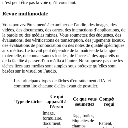
n’est peut-être pas la voie qu’il vous faut.
Revue multimodale
Vous pouvez être amené à examiner de l’audio, des images, des
vidéos, des documents, des cartes, des interactions d’applications, de
la parole ou des médias mixtes. Vous soumettez des étiquettes, des
évaluations, des vérifications de transcription, des jugements locaux,
des évaluations de prononciation ou des notes de qualité spécifiques
aux médias. Le travail peut dépendre de la maîtrise de la langue
maternelle, de connaissances locales, de l’accès à des appareils ou
de la facilité à passer d’un média à l’autre. Ne supposez pas que les
tâches liées aux médias sont simples sous prétexte qu’elles sont
basées sur le visuel ou l’audio.
Les principaux types de tâches d'entraînement d'IA, et
comment lire chacune d'elles avant de postuler.
Ce qui
Ce que vous
Compétences
Type de tâche
apparaît à
soumettez
requises
l'écran
Image,
Tags, boîtes,
formulaire,
B
étiquettes de
document,
Patient,
l
champs,