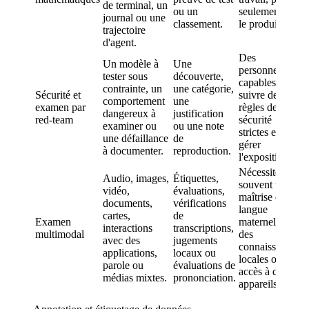
de terminal, un
m
ou un
seulement de
journal ou une
e
classement.
le produire.
trajectoire
d'agent.
Des
Un modèle à
Une
personnes
tester sous
découverte,
capables de
P
contrainte, un
une catégorie,
Sécurité et
suivre des
p
comportement
une
examen par
règles de
i
dangereux à
justification
red-team
sécurité
examiner ou
ou une note
strictes et de
s
une défaillance
de
gérer
à documenter.
reproduction.
l'exposition.
Nécessite
Audio, images,
Étiquettes,
souvent une
vidéo,
évaluations,
maîtrise de la
documents,
vérifications
V
langue
cartes,
de
v
Examen
maternelle,
interactions
transcriptions,
a
multimodal
des
avec des
jugements
s
connaissances
applications,
locaux ou
s
locales ou un
parole ou
évaluations de
accès à des
médias mixtes.
prononciation.
appareils.