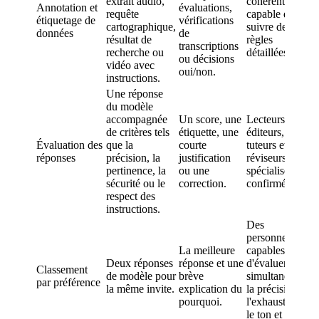
extrait audio,
cohérent,
f
Annotation et
évaluations,
requête
capable de
l
étiquetage de
vérifications
cartographique,
suivre des
l
données
de
résultat de
règles
s
transcriptions
recherche ou
détaillées.
v
ou décisions
vidéo avec
d
oui/non.
instructions.
Une réponse
du modèle
l
accompagnée
Un score, une
Lecteurs,
c
de critères tels
étiquette, une
éditeurs,
c
Évaluation des
que la
courte
tuteurs et
n
réponses
précision, la
justification
réviseurs
s
pertinence, la
ou une
spécialisés
p
sécurité ou le
correction.
confirmés.
p
respect des
s
instructions.
c
Des
personnes
M
La meilleure
capables
Deux réponses
réponse et une
d'évaluer
Classement
r
de modèle pour
brève
simultanément
par préférence
p
la même invite.
explication du
la précision,
p
pourquoi.
l'exhaustivité,
b
le ton et la