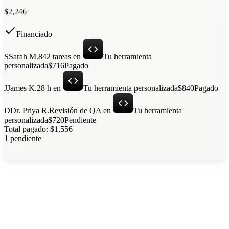
$
2,246
Financiado
S
Sarah M.
842 tareas
en
Tu herramienta
personalizada
$716
Pagado
J
James K.
28 h
en
Tu herramienta personalizada
$840
Pagado
D
Dr. Priya R.
Revisión de QA
en
Tu herramienta
personalizada
$720
Pendiente
Total pagado: $1,556
1 pendiente