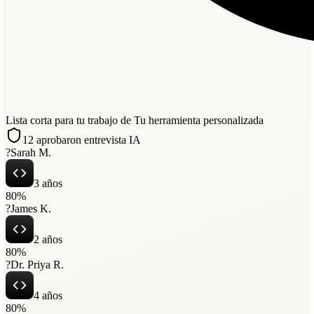
Lista corta para tu trabajo de Tu herramienta personalizada
12 aprobaron entrevista IA
?
Sarah M.
3 años
80
%
?
James K.
2 años
80
%
?
Dr. Priya R.
4 años
80
%