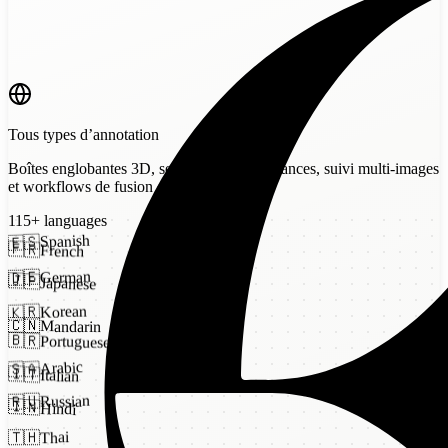
Tous types d’annotation
Boîtes englobantes 3D, segmentation d’instances, suivi multi-images
et workflows de fusion de capteurs
115
+
languages
Spanish
🇪🇸
🇫🇷
French
German
🇩🇪
🇯🇵
Japanese
Korean
🇰🇷
🇨🇳
Mandarin
🇧🇷
Portuguese
Arabic
🇸🇦
🇮🇹
Italian
Russian
🇷🇺
🇮🇳
Hindi
Thai
🇹🇭