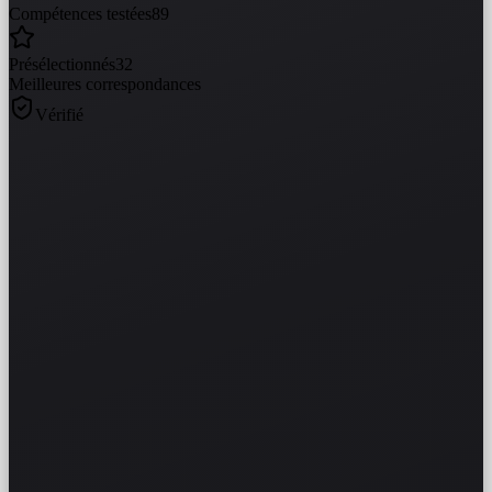
Compétences testées
89
Présélectionnés
32
Meilleures correspondances
Vérifié
DSC