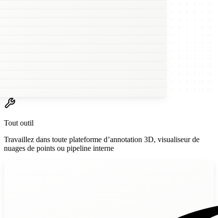
w
AWS SageMaker
Tout outil
Travaillez dans toute plateforme d’annotation 3D, visualiseur de
Scale Studio
nuages de points ou pipeline interne