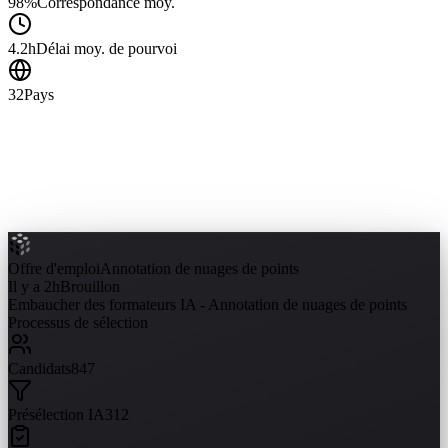
98%
Correspondance moy.
4.2h
Délai moy. de pourvoi
32
Pays
Offre d'emploi
Annotation de nuages de points
Il y a 2h
Brouillon
Embaucher des formateurs IA - Annotation de nuages de points
Processus de sélection
Candidats
847
Présélection IA
312