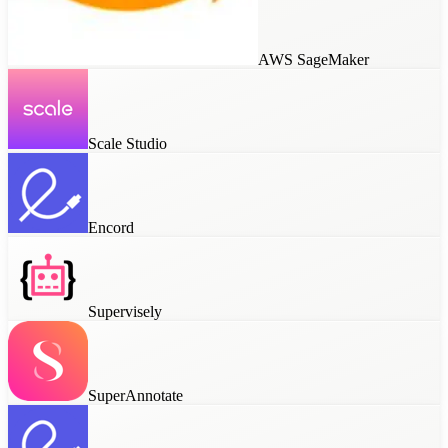
V7 Darwin
AWS SageMaker
Encord
Scale Studio
Supervisely
Encord
SuperAnnotate
Supervisely
Dataloop
SuperAnnotate
Custom Tools