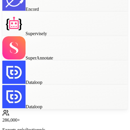
Encord
CVAT
Supervisely
SuperAnnotate
Dataloop
AWS SageMaker
Dataloop
Scale Studio
286,000+
Experts présélectionnés