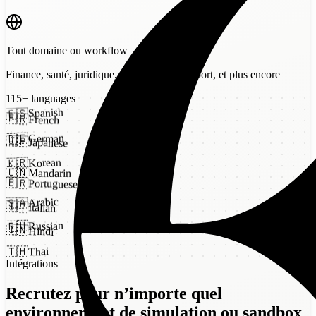
Tout domaine ou workflow
Finance, santé, juridique, e-commerce, support, et plus encore
115
+
languages
Spanish
🇪🇸
🇫🇷
French
German
🇩🇪
🇯🇵
Japanese
Korean
🇰🇷
🇨🇳
Mandarin
🇧🇷
Portuguese
Arabic
🇸🇦
🇮🇹
Italian
Russian
🇷🇺
🇮🇳
Hindi
Thai
🇹🇭
Intégrations
Recrutez pour n’importe quel
environnement de simulation ou sandbox