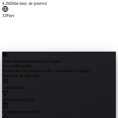
4.2h
Délai moy. de pourvoi
32
Pays
Offre d'emploi
Simulations d’agents
Il y a 2h
Brouillon
Embaucher des formateurs IA - Simulations d’agents
Processus de sélection
Candidats
847
Présélection IA
312
Compétences testées
89