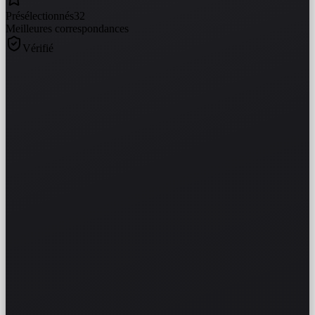
Présélectionnés
32
Meilleures correspondances
Vérifié
DSC