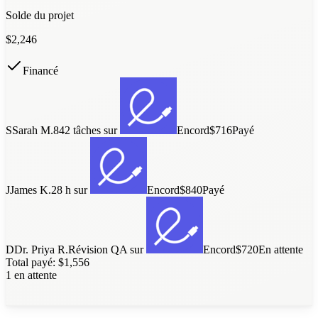
Solde du projet
$
2,246
Financé
S
Sarah M.
842 tâches
sur
Encord
$716
Payé
J
James K.
28 h
sur
Encord
$840
Payé
D
Dr. Priya R.
Révision QA
sur
Encord
$720
En attente
Total payé: $1,556
1 en attente