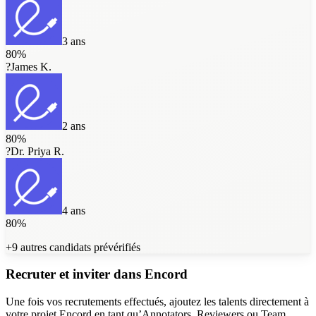
3 ans
80
%
?
James K.
2 ans
80
%
?
Dr. Priya R.
4 ans
80
%
+9 autres candidats prévérifiés
Recruter et inviter dans Encord
Une fois vos recrutements effectués, ajoutez les talents directement à
votre projet Encord en tant qu’Annotators, Reviewers ou Team